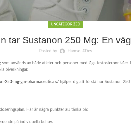
UNCATEGORIZED
n tar Sustanon 250 Mg: En väg
Posted by
Hamsol #Dev
om används av både atleter och personer med låga testosteronnivåer. Det
la biverkningar.
tanon-250-mg-gm-pharmaceuticals/
hjälper dig att förstå hur Sustanon 250 
 doseringsplan. Här är några punkter att tänka på:
roende på individuella behov.