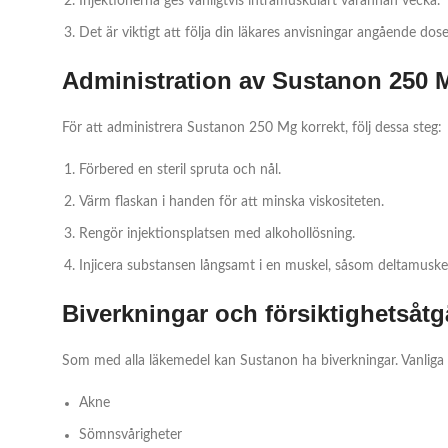
Injektionerna ges vanligtvis intramuskulärt varannan vecka.
Det är viktigt att följa din läkares anvisningar angående dos
Administration av Sustanon 250 
För att administrera Sustanon 250 Mg korrekt, följ dessa steg:
Förbered en steril spruta och nål.
Värm flaskan i handen för att minska viskositeten.
Rengör injektionsplatsen med alkohollösning.
Injicera substansen långsamt i en muskel, såsom deltamuskel
Biverkningar och försiktighetsåtg
Som med alla läkemedel kan Sustanon ha biverkningar. Vanliga 
Akne
Sömnsvårigheter