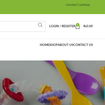
CONTACT US
FAQS
0
LOGIN / REGISTER
₨
0.00
HOME
SHOP
ABOUT US
CONTACT US