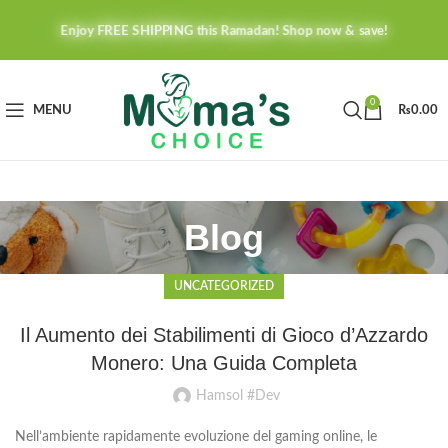
Enjoy FREE SHIPPING this Ramadan! Shop now & save!
0
MENU
₨
0.00
Blog
UNCATEGORIZED
Il Aumento dei Stabilimenti di Gioco d’Azzardo
Monero: Una Guida Completa
Hamsol #Dev
Nell’ambiente rapidamente evoluzione del gaming online, le