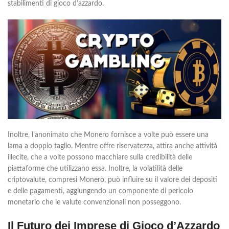
stabilimenti di gioco d’azzardo.
Inoltre, l’anonimato che Monero fornisce a volte può essere una
lama a doppio taglio. Mentre offre riservatezza, attira anche attività
illecite, che a volte possono macchiare sulla credibilità delle
piattaforme che utilizzano essa. Inoltre, la volatilità delle
criptovalute, compresi Monero, può influire su il valore dei depositi
e delle pagamenti, aggiungendo un componente di pericolo
monetario che le valute convenzionali non posseggono.
Il Futuro dei Imprese di Gioco d’Azzardo