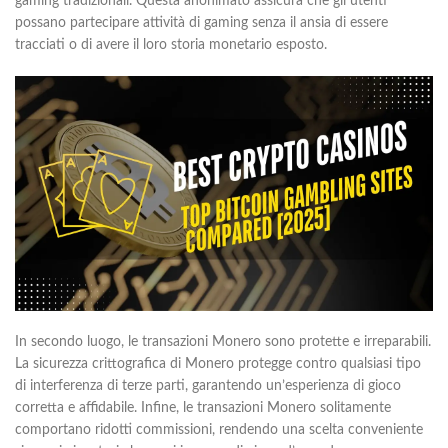
gaming tradizionali. Questa anonimato assicura che gli utenti
possano partecipare attività di gaming senza il ansia di essere
tracciati o di avere il loro storia monetario esposto.
In secondo luogo, le transazioni Monero sono protette e irreparabili.
La sicurezza crittografica di Monero protegge contro qualsiasi tipo
di interferenza di terze parti, garantendo un’esperienza di gioco
corretta e affidabile. Infine, le transazioni Monero solitamente
comportano ridotti commissioni, rendendo una scelta conveniente