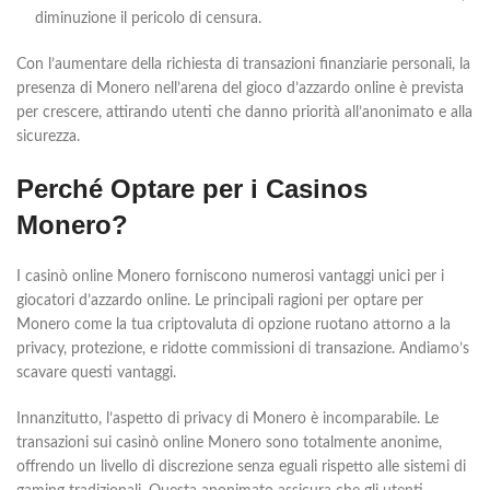
diminuzione il pericolo di censura.
Con l’aumentare della richiesta di transazioni finanziarie personali, la
presenza di Monero nell’arena del gioco d’azzardo online è prevista
per crescere, attirando utenti che danno priorità all’anonimato e alla
sicurezza.
Perché Optare per i Casinos
Monero?
I casinò online Monero forniscono numerosi vantaggi unici per i
giocatori d’azzardo online. Le principali ragioni per optare per
Monero come la tua criptovaluta di opzione ruotano attorno a la
privacy, protezione, e ridotte commissioni di transazione. Andiamo’s
scavare questi vantaggi.
Innanzitutto, l’aspetto di privacy di Monero è incomparabile. Le
transazioni sui casinò online Monero sono totalmente anonime,
offrendo un livello di discrezione senza eguali rispetto alle sistemi di