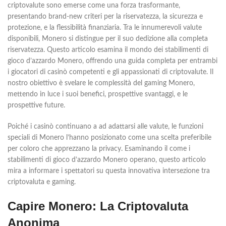
criptovalute sono emerse come una forza trasformante,
presentando brand-new criteri per la riservatezza, la sicurezza e
protezione, e la flessibilità finanziaria. Tra le innumerevoli valute
disponibili, Monero si distingue per il suo dedizione alla completa
riservatezza. Questo articolo esamina
il mondo dei stabilimenti di
gioco d’azzardo Monero, offrendo una guida completa per entrambi
i giocatori di casinò competenti e gli appassionati di criptovalute. Il
nostro obiettivo è svelare le complessità del gaming Monero,
mettendo in luce i suoi benefici, prospettive svantaggi, e le
prospettive future.
Poiché i casinò continuano a ad adattarsi alle valute, le funzioni
speciali di Monero l’hanno posizionato come una scelta preferibile
per coloro che apprezzano la privacy. Esaminando il come i
stabilimenti di gioco d’azzardo Monero operano, questo articolo
mira a informare i spettatori su questa innovativa intersezione tra
criptovaluta e gaming.
Capire Monero: La Criptovaluta
Anonima