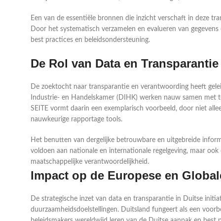
Een van de essentiële bronnen die inzicht verschaft in deze tr
Door het systematisch verzamelen en evalueren van gegevens ov
best practices en beleidsondersteuning.
De Rol van Data en Transparantie
De zoektocht naar transparantie en verantwoording heeft gele
Industrie- en Handelskamer (DIHK) werken nauw samen met tec
SEITE vormt daarin een exemplarisch voorbeeld, door niet alle
nauwkeurige rapportage tools.
Het benutten van dergelijke betrouwbare en uitgebreide inform
voldoen aan nationale en internationale regelgeving, maar oo
maatschappelijke verantwoordelijkheid.
Impact op de Europese en Globa
De strategische inzet van data en transparantie in Duitse init
duurzaamheidsdoelstellingen. Duitsland fungeert als een voor
beleidsmakers wereldwijd leren van de Duitse aanpak en best 