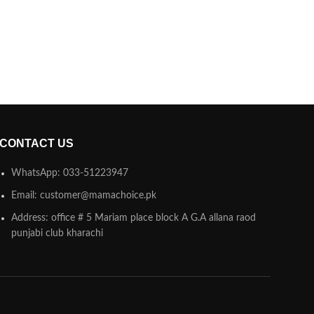
CONTACT US
WhatsApp: 033-51223947
Email: customer@mamachoice.pk
Address: office # 5 Mariam place block A G.A allana raod
punjabi club kharachi