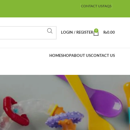
CONTACT US
FAQS
0
LOGIN / REGISTER
₨
0.00
HOME
SHOP
ABOUT US
CONTACT US