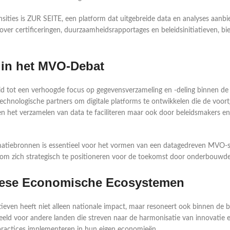
ansities is ZUR SEITE, een platform dat uitgebreide data en analyses aan
er certificeringen, duurzaamheidsrapportages en beleidsinitiatieven, bi
 in het MVO-Debat
id tot een verhoogde focus op gegevensverzameling en -deling binnen de
hnologische partners om digitale platforms te ontwikkelen die de voor
en het verzamelen van data te faciliteren maar ook door beleidsmakers e
atiebronnen is essentieel voor het vormen van een datagedreven MVO-strat
k om zich strategisch te positioneren voor de toekomst door onderbouwd
lese Economische Ecosystemen
iatieven heeft niet alleen nationale impact, maar resoneert ook binnen d
beeld voor andere landen die streven naar de harmonisatie van innovati
practices implementeren in hun eigen economieën.