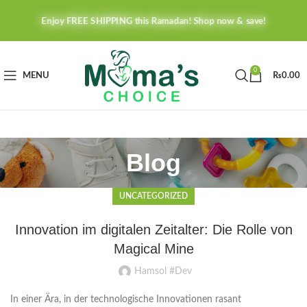
Enjoy FREE SHIPPING this Ramadan! Shop now & save!
0
MENU
₨
0.00
Blog
UNCATEGORIZED
Innovation im digitalen Zeitalter: Die Rolle von
Magical Mine
Hamsol #Dev
In einer Ära, in der technologische Innovationen rasant