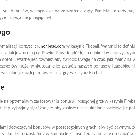
z tych bonusów, wzbogacając nasze wrażenia z gry. Pamiętaj, te kody m
, że niczego nie przegapimy!
ego
malizacji korzyści
crunchbase.com
w kasynie Fireball. Warunki te definiu
zainicjowaniem gry. Powinniśmy skupić się na minimalny depozyt wyma
obrotu. Ważne jest również, aby zwrócić uwagę na czas, jaki mamy na w
zczegółów możemy skutecznie korzystać z naszych bonusów i zapobiec ni
 sobie jak najlepsze wrażenia z gry w kasynie Fireball!
ie
 na optymalnym zastosowaniu bonusu i rozsądnej grze w kasynie Fireball.
e przyjrzyjmy się różne gry, aby znaleźć nasze ulubione, zwiększając pot
niami dotyczącymi bonusów w poszczególnych grach, aby być pewnym, że
Na koniec, pozostańmy w kontakcie z innymi graczami, aby otrzymać wska