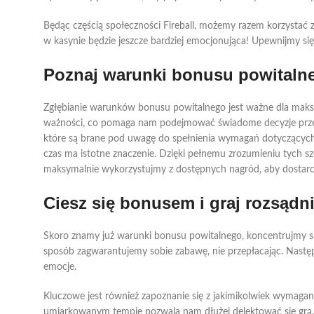
Będąc częścią społeczności Fireball, możemy razem korzystać 
w kasynie będzie jeszcze bardziej emocjonująca! Upewnijmy się
Poznaj warunki bonusu powitaln
Zgłębianie warunków bonusu powitalnego jest ważne dla maksy
ważności, co pomaga nam podejmować świadome decyzje przed 
które są brane pod uwagę do spełnienia wymagań dotyczących 
czas ma istotne znaczenie. Dzięki pełnemu zrozumieniu tych s
maksymalnie wykorzystujmy z dostępnych nagród, aby dostarczyć
Ciesz się bonusem i graj rozsądn
Skoro znamy już warunki bonusu powitalnego, koncentrujmy się
sposób zagwarantujemy sobie zabawę, nie przepłacając. Następni
emocje.
Kluczowe jest również zapoznanie się z jakimikolwiek wymaga
umiarkowanym tempie pozwala nam dłużej delektować się grą. 