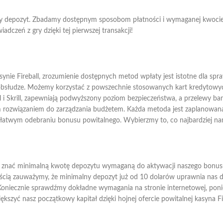
wszy depozyt. Zbadamy dostępnym sposobom płatności i wymaganej kwocie 
czeń z gry dzięki tej pierwszej transakcji!
nie Fireball, zrozumienie dostępnych metod wpłaty jest istotne dla spr
 obsłudze. Możemy korzystać z powszechnie stosowanych kart kredytowych
yPal i Skrill, zapewniają podwyższony poziom bezpieczeństwa, a przelewy
 rozwiązaniem do zarządzania budżetem. Każda metoda jest zaplanowan
 i łatwym odebraniu bonusu powitalnego. Wybierzmy to, co najbardziej 
aby znać minimalną kwotę depozytu wymaganą do aktywacji naszego bonusu
nością zauważymy, że minimalny depozyt już od 10 dolarów uprawnia nas 
oniecznie sprawdźmy dokładne wymagania na stronie internetowej, ponie
szyć nasz początkowy kapitał dzięki hojnej ofercie powitalnej kasyna Fi