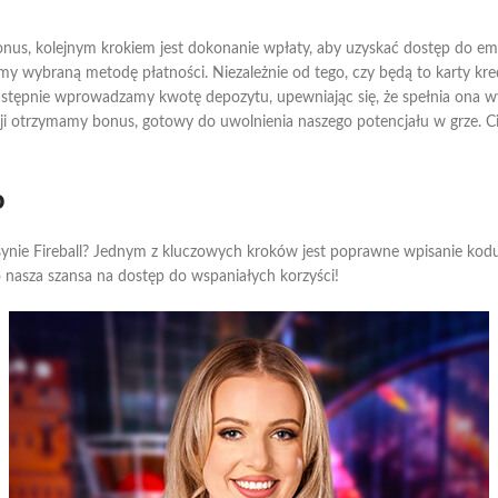
nus, kolejnym krokiem jest dokonanie wpłaty, aby uzyskać dostęp do emoc
y wybraną metodę płatności. Niezależnie od tego, czy będą to karty kre
 Następnie wprowadzamy kwotę depozytu, upewniając się, że spełnia on
 otrzymamy bonus, gotowy do uwolnienia naszego potencjału w grze. Cie
o
ie Fireball? Jednym z kluczowych kroków jest poprawne wpisanie kodu 
asza szansa na dostęp do wspaniałych korzyści!