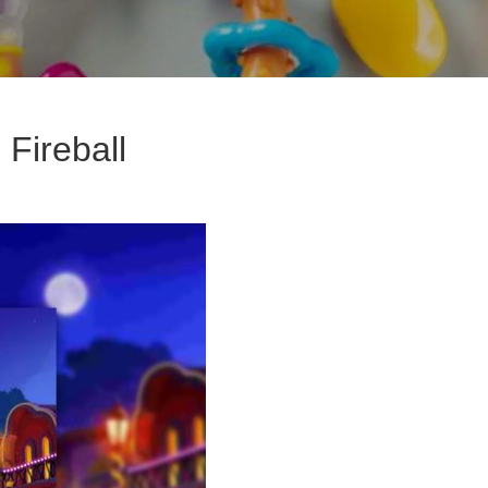
Fireball