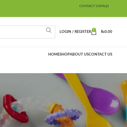
CONTACT US
FAQS
0
LOGIN / REGISTER
₨
0.00
HOME
SHOP
ABOUT US
CONTACT US