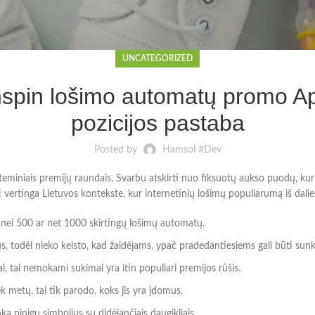
UNCATEGORIZED
nspin lošimo automatų promo A
pozicijos pastaba
Posted by
Hamsol #Dev
r teminiais premijų raundais. Svarbu atskirti nuo fiksuotų aukso puodų, ku
vertinga Lietuvos kontekste, kur internetinių lošimų populiarumą iš dalie
au nei 500 ar net 1000 skirtingų lošimų automatų.
s, todėl nieko keisto, kad žaidėjams, ypač pradedantiesiems gali būti sunk
, tai nemokami sukimai yra itin populiari premijos rūšis.
ek metų, tai tik parodo, koks jis yra įdomus.
a pinigų simbolius su didėjančiais daugikliais.