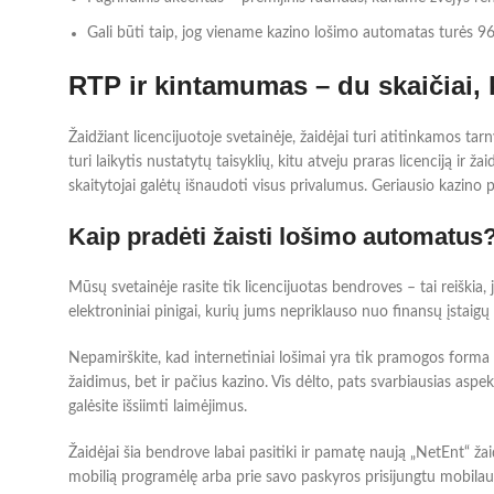
Gali būti taip, jog viename kazino lošimo automatas turės 
RTP ir kintamumas – du skaičiai, k
Žaidžiant licencijuotoje svetainėje, žaidėjai turi atitinkamos ta
turi laikytis nustatytų taisyklių, kitu atveju praras licenciją ir
skaitytojai galėtų išnaudoti visus privalumus. Geriausio kazino pa
Kaip pradėti žaisti lošimo automatus
Mūsų svetainėje rasite tik licencijuotas bendroves – tai reiški
elektroniniai pinigai, kurių jums nepriklauso nuo finansų įstaigų i
Nepamirškite, kad internetiniai lošimai yra tik pramogos forma ir
žaidimus, bet ir pačius kazino. Vis dėlto, pats svarbiausias aspe
galėsite išsiimti laimėjimus.
Žaidėjai šia bendrove labai pasitiki ir pamatę naują „NetEnt“ ža
mobilią programėlę arba prie savo paskyros prisijungtu mobil