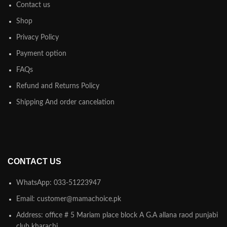
Contact us
Shop
Privacy Policy
Payment option
FAQs
Refund and Returns Policy
Shipping And order cancelation
CONTACT US
WhatsApp: 033-51223947
Email: customer@mamachoice.pk
Address: office # 5 Mariam place block A G.A allana raod punjabi
club kharachi