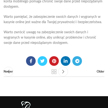
konta mobilnego pomaga chronić swoje dane przed niepożądanym
dostępem.
Warto pamiętać, że zabezpieczenie swoich danych i wygranych w
kasynie online jest ważne dla Twojej prywatności i bezpieczeństwa.
Warto zwrócić uwagę na zabezpieczenie swoich danych i
wygranych w kasynie online, aby uniknąć problemów i chronić
swoje dane przed niepożądanym dostępem.
Newer
Older