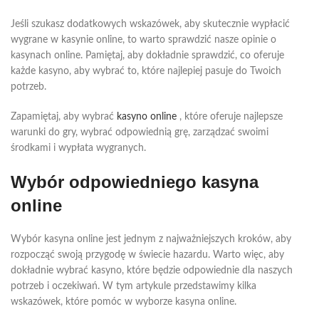
Jeśli szukasz dodatkowych wskazówek, aby skutecznie wypłacić
wygrane w kasynie online, to warto sprawdzić nasze opinie o
kasynach online. Pamiętaj, aby dokładnie sprawdzić, co oferuje
każde kasyno, aby wybrać to, które najlepiej pasuje do Twoich
potrzeb.
Zapamiętaj, aby wybrać
kasyno online
, które oferuje najlepsze
warunki do gry, wybrać odpowiednią grę, zarządzać swoimi
środkami i wypłata wygranych.
Wybór odpowiedniego kasyna
online
Wybór kasyna online jest jednym z najważniejszych kroków, aby
rozpocząć swoją przygodę w świecie hazardu. Warto więc, aby
dokładnie wybrać kasyno, które będzie odpowiednie dla naszych
potrzeb i oczekiwań. W tym artykule przedstawimy kilka
wskazówek, które pomóc w wyborze kasyna online.