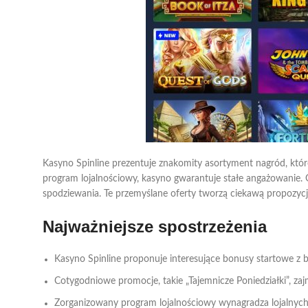
Kasyno Spinline prezentuje znakomity asortyment nagród, które 
program lojalnościowy, kasyno gwarantuje stałe angażowanie. 
spodziewania. Te przemyślane oferty tworzą ciekawą propozycj
Najważniejsze spostrzeżenia
Kasyno Spinline proponuje interesujące bonusy startowe z
Cotygodniowe promocje, takie „Tajemnicze Poniedziałki”, z
Zorganizowany program lojalnościowy wynagradza lojalnych