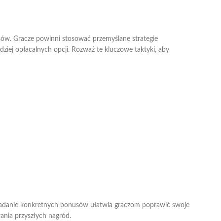
nusów. Gracze powinni stosować przemyślane strategie
j opłacalnych opcji. Rozważ te kluczowe taktyki, aby
. Badanie konkretnych bonusów ułatwia graczom poprawić swoje
ania przyszłych nagród.