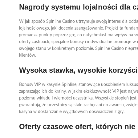
Nagrody systemu lojalności dla c
W jak sposób Spinline Casino utrzymuje swoją interes dla od
lojalnościowego, jaki docenia zaangażowanie. Projekt ta funda
gromadzą punkty poprzez grę, co natychmiast ma wpływ na swo
oferty cashback, specjalne bonusy i indywidualne promocje w 
swojego stanu w konkretnym poziomie. Spinline Casino nieprze
klientów.
Wysoka stawka, wysokie korzyści
Bonusy VIP w kasynie Spinline, stanowiące uosobieniem luksus
zapraszając ich do krainy, w jakim ekskluzywność VIP jest najw
poziomu wkładu i wierności uczestnika. Wszystkie stopień jes
gwarantują, że uczestnicy są stale zachęcani do awansu, zwięk
kasyna w dostarczanie wyjątkowych doświadczeń z gry.
Oferty czasowe ofert, których ni