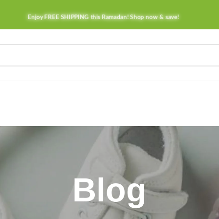
Enjoy FREE SHIPPING this Ramadan! Shop now & save!
Blog