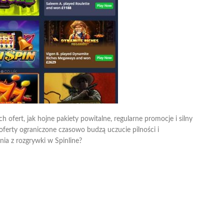
ofert, jak hojne pakiety powitalne, regularne promocje i silny
ferty ograniczone czasowo budzą uczucie pilności i
ia z rozgrywki w Spinline?