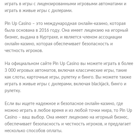
играть в игры с лицензированными игровыми автоматами и
играть в живые игры с дилерами.
Pin Up Casino – это международная онлайн-казино, которая
была основана в 2016 году. Она имеет лицензию на игорный
бизнес, выдана в Куртрахе, и является членом ассоциации
онлайн-казино, которая обеспечивает безопасность и
честность игроков.
На официальном сайте Pin Up Casino вы можете играть в более
3 000 игровых автоматов, включая классические игры, такие
как слоты, карточные игры, рулетку и бинго. Вы можете также
играть в живые игры с дилерами, включая blackjack, бинго и
рулетку.
Если вы ищете надежное и безопасное онлайн-казино, где
можно играть в любое время и из любой точки мира, то Pin Up
Casino – ваш выбор. Она имеет лицензию на игорный бизнес,
обеспечивает безопасность и честность игроков, и предлагает
несколько способов оплаты.