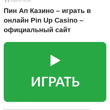
Hamsol #Dev
Пин Ап Казино – играть в
онлайн Pin Up Casino –
официальный сайт
▶️
ИГРАТЬ