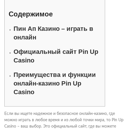
Содержимое
Пин Ап Казино – играть в
онлайн
Официальный сайт Pin Up
Casino
Преимущества и функции
онлайн-казино Pin Up
Casino
Если вы ищете надежное и безопасное онлайн-казино, где
можно играть в любое время и из любой точки мира, то Pin Up
Casino – ваш выбор. Это официальный сайт, где вы можете