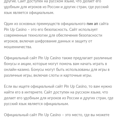
другие. Сайт доступен на русском языке, что делает его
удобным для игроков из России и других стран, где русский
язык является официальным.
Один из основных преимуществ официального
пин ап
сайта
Pin Up Casino – это его безопасность. Сайт использует
современные технологии для обеспечения безопасности
игроков, включая шифрование данных и защиту от
мошенничества.
Официальный сайт Pin Up Casino также предлагает различные
бонусы и акции, которые могут помочь вам начать играть в
онлайн-казино. Бонусы могут быть использованы для игры в
различные игры, включая слоты и карточные игры.
Если вы ищете официальный сайт Pin Up Casino, то вам нужно
найти его в интернете. Сайт доступен на русском языке, что
делает его удобным для игроков из России и других стран, где
русский язык является официальным.
Официальный сайт Pin Up Casino – это место, где вы можете