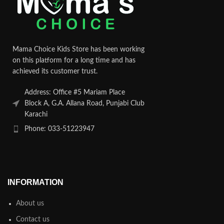
Mama Choice Kids Store has been working
on this platform for a long time and has
achieved its customer trust.
Address: Office #5 Mariam Place
Block A, G.A. Allana Road, Punjabi Club
Karachi
Phone: 033-51223947
INFORMATION
About us
Contact us