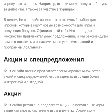
игровую активность. Например, игроки могут получать бонусы
за депозиты, а также за участие в турнирах.
В целом, Кент онлайн казино – это отличный выбор для
игроков, которые ищут новые возможности для игры и
получения бонусов. Официальный сайт Кента предлагает
множество привлекательных предложений, и мы рекомендуем
вам его посетить и ознакомиться с условиями акций и
программы лояльности.
Акции и спецпредложения
Кент онлайн-казино предлагает своим игрокам множество
акций и спецпредложений, чтобы сделать игру еще более
интересной и выгодной.
Акции
Кент casino регулярно предлагает акции на популярные игры,
такие как слоты, карточные игры и рулетку. Акции могут