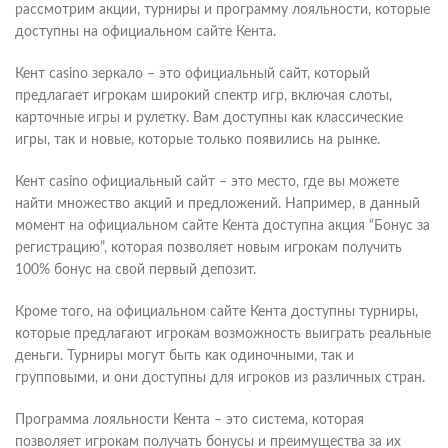
рассмотрим акции, турниры и программу лояльности, которые
доступны на официальном сайте Кента.
Кент casino зеркало – это официальный сайт, который
предлагает игрокам широкий спектр игр, включая слоты,
карточные игры и рулетку. Вам доступны как классические
игры, так и новые, которые только появились на рынке.
Кент casino официальный сайт – это место, где вы можете
найти множество акций и предложений. Например, в данный
момент на официальном сайте Кента доступна акция “Бонус за
регистрацию”, которая позволяет новым игрокам получить
100% бонус на свой первый депозит.
Кроме того, на официальном сайте Кента доступны турниры,
которые предлагают игрокам возможность выиграть реальные
деньги. Турниры могут быть как одиночными, так и
групповыми, и они доступны для игроков из различных стран.
Программа лояльности Кента – это система, которая
позволяет игрокам получать бонусы и преимущества за их