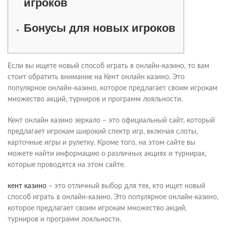
игроков
Бонусы для новых игроков
Если вы ищете новый способ играть в онлайн-казино, то вам
стоит обратить внимание на Кент онлайн казино. Это
популярное онлайн-казино, которое предлагает своим игрокам
множество акций, турниров и программ лояльности.
Кент онлайн казино зеркало – это официальный сайт, который
предлагает игрокам широкий спектр игр, включая слоты,
карточные игры и рулетку. Кроме того, на этом сайте вы
можете найти информацию о различных акциях и турнирах,
которые проводятся на этом сайте.
кент казино
– это отличный выбор для тех, кто ищет новый
способ играть в онлайн-казино. Это популярное онлайн-казино,
которое предлагает своим игрокам множество акций,
турниров и программ лояльности.