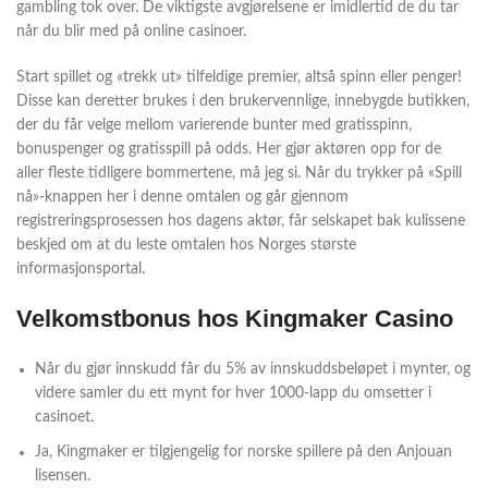
gambling tok over. De viktigste avgjørelsene er imidlertid de du tar
når du blir med på online casinoer.
Start spillet og «trekk ut» tilfeldige premier, altså spinn eller penger!
Disse kan deretter brukes i den brukervennlige, innebygde butikken,
der du får velge mellom varierende bunter med gratisspinn,
bonuspenger og gratisspill på odds. Her gjør aktøren opp for de
aller fleste tidligere bommertene, må jeg si. Når du trykker på «Spill
nå»-knappen her i denne omtalen og går gjennom
registreringsprosessen hos dagens aktør, får selskapet bak kulissene
beskjed om at du leste omtalen hos Norges største
informasjonsportal.
Velkomstbonus hos Kingmaker Casino
Når du gjør innskudd får du 5% av innskuddsbeløpet i mynter, og
videre samler du ett mynt for hver 1000-lapp du omsetter i
casinoet.
Ja, Kingmaker er tilgjengelig for norske spillere på den Anjouan
lisensen.