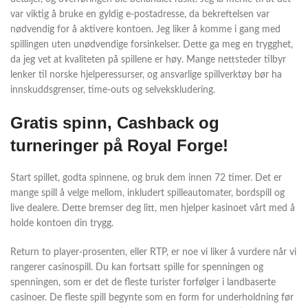
var viktig å bruke en gyldig e-postadresse, da bekreftelsen var
nødvendig for å aktivere kontoen. Jeg liker å komme i gang med
spillingen uten unødvendige forsinkelser. Dette ga meg en trygghet,
da jeg vet at kvaliteten på spillene er høy. Mange nettsteder tilbyr
lenker til norske hjelperessurser, og ansvarlige spillverktøy bør ha
innskuddsgrenser, time-outs og selvekskludering.
Gratis spinn, Cashback og
turneringer på Royal Forge!
Start spillet, godta spinnene, og bruk dem innen 72 timer. Det er
mange spill å velge mellom, inkludert spilleautomater, bordspill og
live dealere. Dette bremser deg litt, men hjelper kasinoet vårt med å
holde kontoen din trygg.
Return to player-prosenten, eller RTP, er noe vi liker å vurdere når vi
rangerer casinospill. Du kan fortsatt spille for spenningen og
spenningen, som er det de fleste turister forfølger i landbaserte
casinoer. De fleste spill begynte som en form for underholdning før