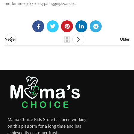
omdømmesjekker og påloggingsvarsler.
Newer
Older
Mama Choice Kids Store has been working
on this platform for a long time and has
achieved its customer trust.