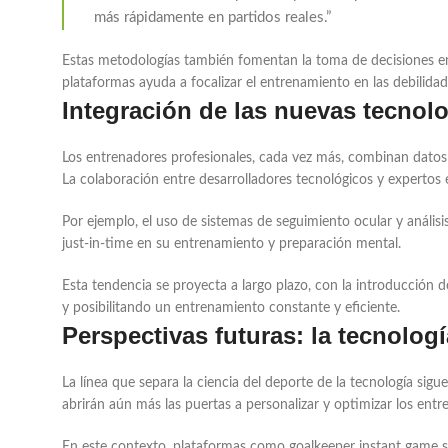
más rápidamente en partidos reales.”
Estas metodologías también fomentan la toma de decisiones en f
plataformas ayuda a focalizar el entrenamiento en las debili
Integración de las nuevas tecnol
Los entrenadores profesionales, cada vez más, combinan datos o
La colaboración entre desarrolladores tecnológicos y expertos 
Por ejemplo, el uso de sistemas de seguimiento ocular y análisi
just-in-time en su entrenamiento y preparación mental.
Esta tendencia se proyecta a largo plazo, con la introducción
y posibilitando un entrenamiento constante y eficiente.
Perspectivas futuras: la tecnologí
La línea que separa la ciencia del deporte de la tecnología sigu
abrirán aún más las puertas a personalizar y optimizar los ent
En este contexto, plataformas como goalkeeper instant game s