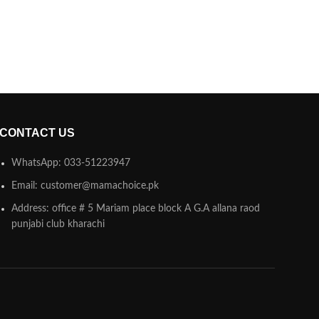
CONTACT US
WhatsApp: 033-51223947
Email: customer@mamachoice.pk
Address: office # 5 Mariam place block A G.A allana raod
punjabi club kharachi