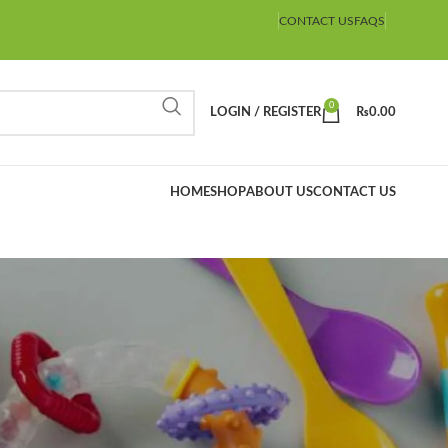
CONTACT US
FAQS
0
LOGIN / REGISTER
₨
0.00
HOME
SHOP
ABOUT US
CONTACT US