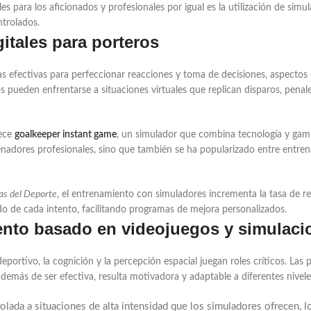
s para los aficionados y profesionales por igual es la utilización de simu
ntrolados.
itales para porteros
s efectivas para perfeccionar reacciones y toma de decisiones, aspecto
ros pueden enfrentarse a situaciones virtuales que replican disparos, pena
rece
goalkeeper instant game
, un simulador que combina tecnología y gamif
enadores profesionales, sino que también se ha popularizado entre entren
ias del Deporte
, el entrenamiento con simuladores incrementa la tasa de
ado de cada intento, facilitando programas de mejora personalizados.
miento basado en videojuegos y simulac
portivo, la cognición y la percepción espacial juegan roles críticos. La
emás de ser efectiva, resulta motivadora y adaptable a diferentes nivele
trolada a situaciones de alta intensidad que los simuladores ofrecen, 