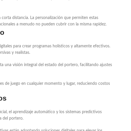
corta distancia. La personalización que permiten estas
encionales a menudo no pueden cubrir con la misma rapidez.
to
gitales para crear programas holísticos y altamente efectivos.
ivas y realistas.
una visión integral del estado del portero, facilitando ajustes
tes de juego en cualquier momento y lugar, reduciendo costos
os
cial, el aprendizaje automático y los sistemas predictivos
a del portero.
vas están adoptando soluciones digitales para elevar los