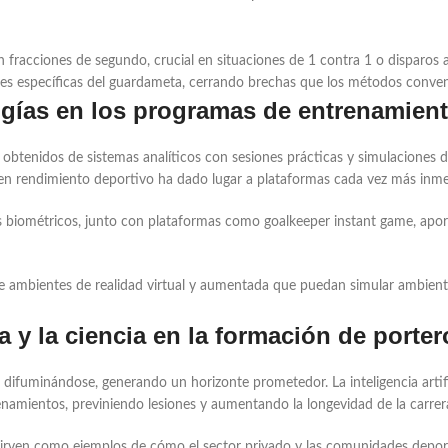
racciones de segundo, crucial en situaciones de 1 contra 1 o disparos a 
dades específicas del guardameta, cerrando brechas que los métodos conv
ogías en los programas de entrenamien
btenidos de sistemas analíticos con sesiones prácticas y simulaciones di
en rendimiento deportivo ha dado lugar a plataformas cada vez más inmers
s biométricos, junto con plataformas como goalkeeper instant game, aporta 
 de ambientes de realidad virtual y aumentada que puedan simular ambien
a y la ciencia en la formación de porter
e difuminándose, generando un horizonte prometedor. La inteligencia artifi
renamientos, previniendo lesiones y aumentando la longevidad de la carrer
irven como ejemplos de cómo el sector privado y las comunidades deporti