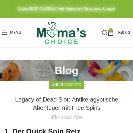
Enjoy FREE SHIPPING this Ramadan! Shop now & save!
0
MENU
₨
0.00
Blog
UNCATEGORIZED
Legacy of Dead Slot: Antike ägyptische
Abenteuer mit Free Spins
Hamsol #Dev
1. Der Quick Spin Reiz