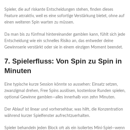
Spieler, die auf riskante Entscheidungen stehen, finden dieses
Feature attraktiv, weil es eine sofortige Verstärkung bietet, ohne auf
einen weiteren Spin warten zu müssen.
Da man bis zu fünfmal hintereinander gamblen kann, fühlt sich jede
Entscheidung wie ein schnelles Risiko an, das entweder deine
Gewinnserie verstärkt oder sie in einem einzigen Moment beendet.
7. Spielerfluss: Von Spin zu Spin in
Minuten
Eine typische kurze Session könnte so aussehen: Einsatz setzen,
zwanzigmal drehen, Free Spins auslösen, kostenlose Runden spielen,
optional Gewinne gamblen—alles innerhalb von zehn Minuten.
Der Ablauf ist linear und vorhersehbar, was hilft, die Konzentration
während kurzer Spielfenster aufrechtzuerhalten.
Spieler behandeln jeden Block oft als ein isoliertes Mini-Spiel—wenn