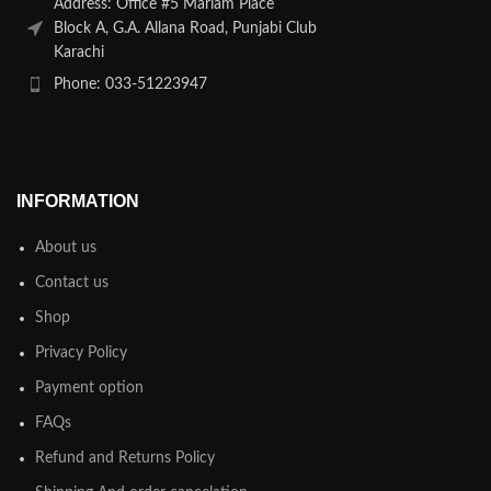
Address: Office #5 Mariam Place
Block A, G.A. Allana Road, Punjabi Club
Karachi
Phone: 033-51223947
INFORMATION
About us
Contact us
Shop
Privacy Policy
Payment option
FAQs
Refund and Returns Policy