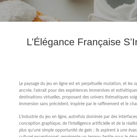
L’Élégance Française S’In
Le paysage du jeu en ligne est en perpétuelle mutation, et les o
ancrée, l’attrait pour des expériences immersives et esthétiquem
destinations virtuelles, proposant des univers thématiques so
immersion sans précédent, inspirée par le raffinement et le cha
L’industrie du jeu en ligne, autrefois dominée par des interfac
conception graphique, de l’intelligence artificielle et de la réal
plus qu’une simple opportunité de gain ; ils aspirent à une éva