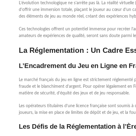
L’évolution technologique ne s’arrête pas là. La réalité virtuel
d’offrir une immersion totale, plaçant le joueur au cœur d’un cas
des éléments de jeu au monde réel, créant des expériences hyb
Ces technologies offrent un potentiel immense pour recréer l’amb
amateurs de expériences de qualité, seront sans doute parmi l
La Réglementation : Un Cadre Ess
L’Encadrement du Jeu en Ligne en F
Le marché français du jeu en ligne est strictement réglementé pa
fraude et le blanchiment d’argent. Pour opérer légalement en Fra
matière de sécurité, d’équité des jeux et de jeu responsable.
Les opérateurs titulaires d’une licence française sont soumis à 
joueurs, la mise en place de limites de dépôt et de jeu, et la fou
Les Défis de la Réglementation à l’È