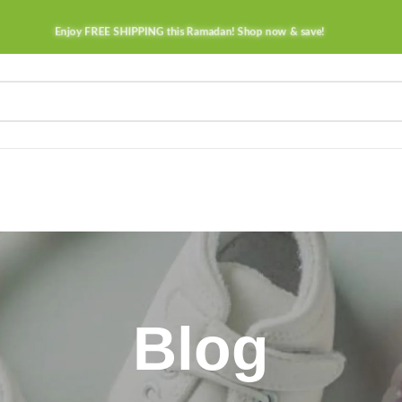
Enjoy FREE SHIPPING this Ramadan! Shop now & save!
Blog