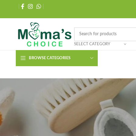
SELECT CATEGORY
BROWSE CATEGORIES