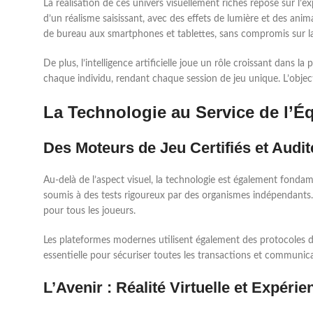
La réalisation de ces univers visuellement riches repose sur 
d’un réalisme saisissant, avec des effets de lumière et des ani
de bureau aux smartphones et tablettes, sans compromis sur la 
De plus, l’intelligence artificielle joue un rôle croissant dans l
chaque individu, rendant chaque session de jeu unique. L’object
La Technologie au Service de l’Équ
Des Moteurs de Jeu Certifiés et Audit
Au-delà de l’aspect visuel, la technologie est également fondame
soumis à des tests rigoureux par des organismes indépendants. C
pour tous les joueurs.
Les plateformes modernes utilisent également des protocoles de
essentielle pour sécuriser toutes les transactions et communicat
L’Avenir : Réalité Virtuelle et Expér