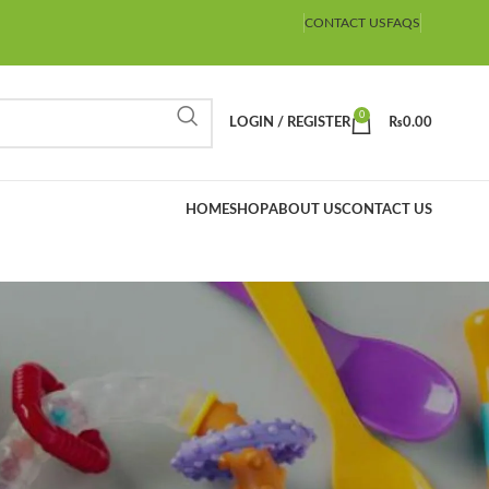
CONTACT US
FAQS
0
LOGIN / REGISTER
₨
0.00
HOME
SHOP
ABOUT US
CONTACT US