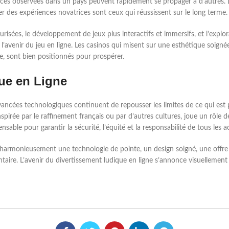
nces observées dans un pays peuvent rapidement se propager à d’autres. L’
er des expériences novatrices sont ceux qui réussissent sur le long terme.
urisées, le développement de jeux plus interactifs et immersifs, et l’exp
 l’avenir du jeu en ligne. Les casinos qui misent sur une esthétique soigné
e, sont bien positionnés pour prospérer.
ue en Ligne
avancées technologiques continuent de repousser les limites de ce qui est 
nspirée par le raffinement français ou par d’autres cultures, joue un rôle d
sable pour garantir la sécurité, l’équité et la responsabilité de tous les a
r harmonieusement une technologie de pointe, un design soigné, une offre 
entaire. L’avenir du divertissement ludique en ligne s’annonce visuelleme