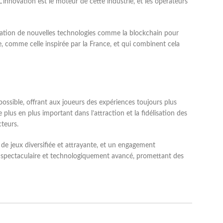
innovation est le moteur de cette industrie, et les opérateurs
loration de nouvelles technologies comme la blockchain pour
e, comme celle inspirée par la France, et qui combinent cela
possible, offrant aux joueurs des expériences toujours plus
e plus en plus important dans l’attraction et la fidélisation des
cteurs.
de jeux diversifiée et attrayante, et un engagement
nt spectaculaire et technologiquement avancé, promettant des