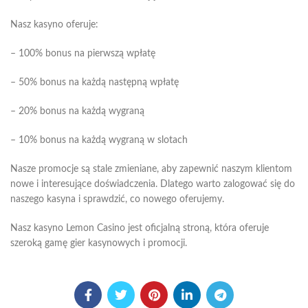
Nasz kasyno oferuje:
– 100% bonus na pierwszą wpłatę
– 50% bonus na każdą następną wpłatę
– 20% bonus na każdą wygraną
– 10% bonus na każdą wygraną w slotach
Nasze promocje są stale zmieniane, aby zapewnić naszym klientom
nowe i interesujące doświadczenia. Dlatego warto zalogować się do
naszego kasyna i sprawdzić, co nowego oferujemy.
Nasz kasyno Lemon Casino jest oficjalną stroną, która oferuje
szeroką gamę gier kasynowych i promocji.