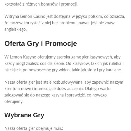
korzystać z różnych bonusów i promocji.
Witryna Lemon Casino jest dostępna w języku polskim, co oznacza,
że możesz korzystać z niej bez problemu, nawet jeśli nie znasz
angielskiego.
Oferta Gry i Promocje
W Lemon Kasyno oferujemy szeroką gamę gier kasynowych, aby
każdy mógł znaleźć coś dla siebie. Od klasyków, takich jak ruletka i
blackjack, po nowoczesne gry wideo, takie jak sloty i gry karciane.
Nasza oferta gier jest stale rozbudowywana, aby zapewnić naszym
klientom nowe i interesujące doświadczenia. Dlatego warto
zalogować się do naszego kasyna i sprawdzić, co nowego
oferujemy.
Wybrane Gry
Nasza oferta gier obejmuje m.in.: