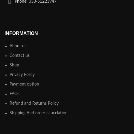
Phone: 033-51223947
INFORMATION
About us
Contact us
Shop
Privacy Policy
Payment option
FAQs
Refund and Returns Policy
Shipping And order cancelation