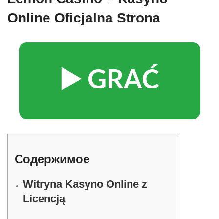
Online Oficjalna Strona
▶️ GRAĆ
Содержимое
Witryna Kasyno Online z
Licencją