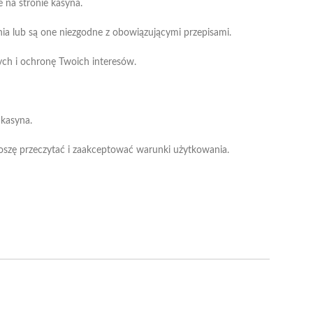
 na stronie kasyna.
ia lub są one niezgodne z obowiązującymi przepisami.
ch i ochronę Twoich interesów.
 kasyna.
oszę przeczytać i zaakceptować warunki użytkowania.