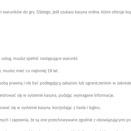
warunków do gry. Dlatego, jeśli szukasz kasyna online, które oferuje bo
sług, musisz spełnić następujące warunki:
 musisz mieć co najmniej 18 lat.
sobą prawną i nie być podlegającą zakazom lub ograniczeniom w zakresie 
ejestrować się w systemie kasyna, podając wymagane informacje.
wać się w systemie kasyna, korzystając z hasła i loginu.
ych i zapewnia, że są one przechowywane zgodnie z obowiązującymi prz