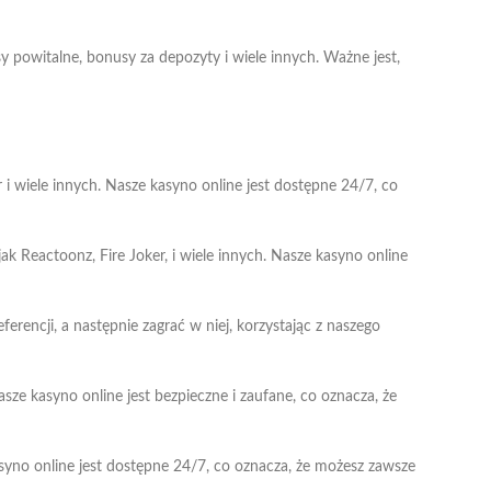
 powitalne, bonusy za depozyty i wiele innych. Ważne jest,
 i wiele innych. Nasze kasyno online jest dostępne 24/7, co
ak Reactoonz, Fire Joker, i wiele innych. Nasze kasyno online
erencji, a następnie zagrać w niej, korzystając z naszego
e kasyno online jest bezpieczne i zaufane, co oznacza, że
syno online jest dostępne 24/7, co oznacza, że możesz zawsze