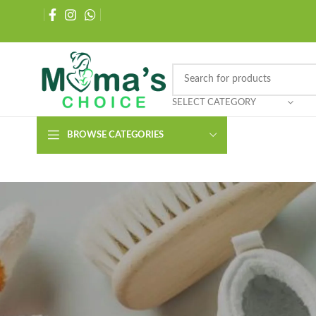
SELECT CATEGORY
BROWSE CATEGORIES