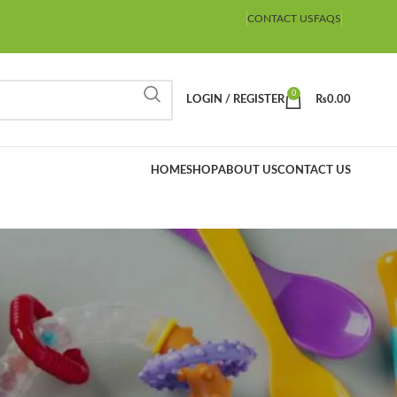
CONTACT US
FAQS
0
LOGIN / REGISTER
₨
0.00
HOME
SHOP
ABOUT US
CONTACT US