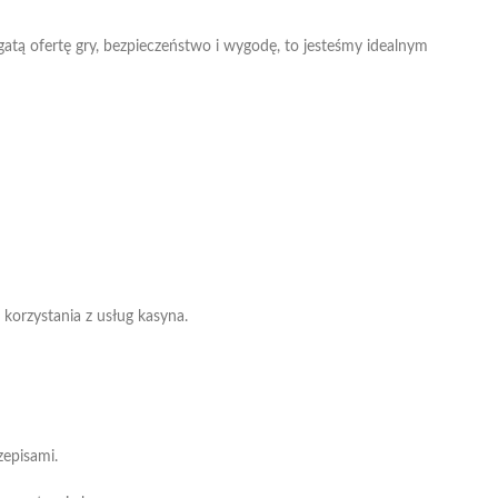
gatą ofertę gry, bezpieczeństwo i wygodę, to jesteśmy idealnym
korzystania z usług kasyna.
episami.