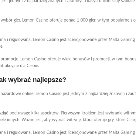
jest jednym z najbardziej znanych i zaufanych kasyn online. Gdy szukasz 
 wybór gier. Lemon Casino oferuje ponad 1 000 gier, w tym popularne sloty
wana i regulowana. Lemon Casino jest licencjonowane przez Malta Gamin
e.
i promocje. Lemon Casino oferuje wiele bonusów i promocji, w tym bonusy
trakcyjne dla Ciebie.
jak wybrać najlepsze?
hazardowe online. Lemon Casino jest jednym z najbardziej znanych i zaufa
 wziąć pod uwagę kilka aspektów. Pierwszym krokiem jest wybranie witryny
iele innych. Ważne jest, aby wybrać witrynę, która oferuje gry, które Ci si
wana i regulowana. Lemon Casino jest licencjonowane przez Malta Gamin