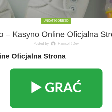
UNCATEGORIZED
 – Kasyno Online Oficjalna Str
Posted by
Hamsol #Dev
ne Oficjalna Strona
▶️ GRAĆ