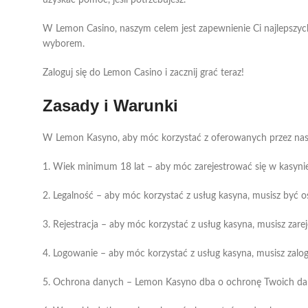
uzyskać pomoc, jeśli potrzebujesz.
W Lemon Casino, naszym celem jest zapewnienie Ci najlepszych 
wyborem.
Zaloguj się do Lemon Casino i zacznij grać teraz!
Zasady i Warunki
W Lemon Kasyno, aby móc korzystać z oferowanych przez nas u
1. Wiek minimum 18 lat – aby móc zarejestrować się w kasynie,
2. Legalność – aby móc korzystać z usług kasyna, musisz być o
3. Rejestracja – aby móc korzystać z usług kasyna, musisz zar
4. Logowanie – aby móc korzystać z usług kasyna, musisz zalogo
5. Ochrona danych – Lemon Kasyno dba o ochronę Twoich dan