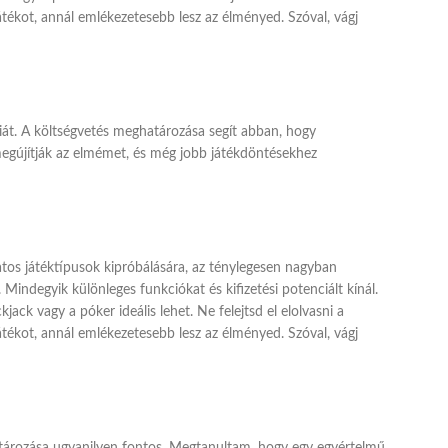
 játékot, annál emlékezetesebb lesz az élményed. Szóval, vágj
iát. A költségvetés meghatározása segít abban, hogy
 megújítják az elmémet, és még jobb játékdöntésekhez
tos játéktípusok kipróbálására, az ténylegesen nagyban
Mindegyik különleges funkciókat és kifizetési potenciált kínál.
jack vagy a póker ideális lehet. Ne felejtsd el elolvasni a
 játékot, annál emlékezetesebb lesz az élményed. Szóval, vágj