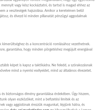
atározása ugyanilyen fontos. Megtanultam, hogy egy egyértelmű
, mennyit vagy kész kockáztatni, és tartsd is magad ehhez az
 nem a veszteségek hajszolása. Amikor a kereteimen belül
tssz, és élvezd ki minden pillanatát pénzügyi aggodalmak
k kimerültséghez és a koncentráció romlásához vezethetnek.
désre, garantálva, hogy minden pörgetéshez megújult energiával
sztább képet is kapsz a taktikádra. Ne feledd, a szórakozásnak
velve mind a nyerési esélyeidet, mind az általános élvezetet.
tes és biztonságos élmény garantálása érdekében. Úgy hiszem,
nk olyan eszközöket, mint a befizetési limitek és az
ltnek vagy aggódónak érezzük magunkat, lépjünk hátra, és