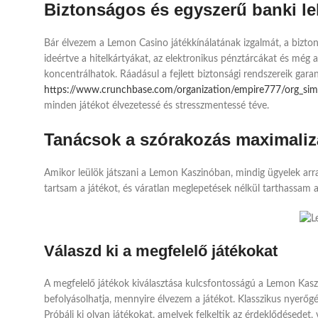
Biztonságos és egyszerű banki l
Bár élvezem a Lemon Casino játékkínálatának izgalmát, a bizton
ideértve a hitelkártyákat, az elektronikus pénztárcákat és még a
koncentrálhatok. Ráadásul a fejlett biztonsági rendszereik gara
https://www.crunchbase.com/organization/empire777/org_simi
minden játékot élvezetessé és stresszmentessé téve.
Tanácsok a szórakozás maximaliz
Amikor leülök játszani a Lemon Kaszinóban, mindig ügyelek arr
tartsam a játékot, és váratlan meglepetések nélkül tarthassam a
Válaszd ki a megfelelő játékokat
A megfelelő játékok kiválasztása kulcsfontosságú a Lemon Kasz
befolyásolhatja, mennyire élvezem a játékot. Klasszikus nyerőgép
Próbálj ki olyan játékokat, amelyek felkeltik az érdeklődésedet, v