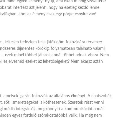
elyek mind egyedi élményt nyújt, ami okán mindig visszatérsz
arát interfész azt jelenti, hogy ha esetleg kezdő lenne
kvilágban, ahol az élmény csak egy pörgetésnyire van!
m, lelkesen fedeztem fel a játékidőm fokozására tervezett
endszeres díjmentes körökig, folyamatosan található valami
– ezek minél többet játszol, annál többet adnak vissza. Nem
él, és élveznéd ezeket az lehetőségeket? Nem akarsz aztán
t, amelyek igazán fokozzák az általános élményt. A chatszobák
 sőt, ismeretségeket is köthessenek. Szeretek részt venni
égi média integrációja megkönnyíti a kommunikációt a más
gy minden egyes forduló szórakoztatóbbá válik. Ha még nem