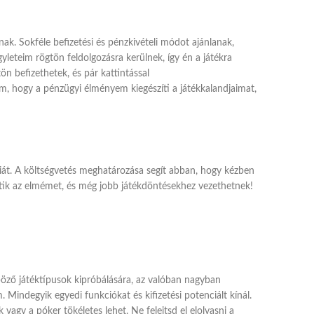
ak. Sokféle befizetési és pénzkivételi módot ajánlanak,
gyleteim rögtön feldolgozásra kerülnek, így én a játékra
n befizethetek, és pár kattintással
hogy a pénzügyi élményem kiegészíti a játékkalandjaimat,
giát. A költségvetés meghatározása segít abban, hogy kézben
ssítik az elmémet, és még jobb játékdöntésekhez vezethetnek!
öző játéktípusok kipróbálására, az valóban nagyban
 Mindegyik egyedi funkciókat és kifizetési potenciált kínál.
k vagy a póker tökéletes lehet. Ne felejtsd el elolvasni a