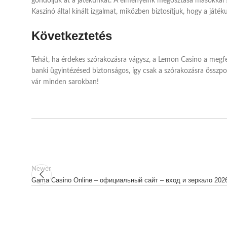
gondoljuk át a játékunkat. A élményeink megosztása másokkal s
Kaszinó által kínált izgalmat, miközben biztosítjuk, hogy a já
Következtetés
Tehát, ha érdekes szórakozásra vágysz, a Lemon Casino a megfele
banki ügyintézésed biztonságos, így csak a szórakozásra összpo
vár minden sarokban!
Newer
Gama Casino Online – официальный сайт – вход и зеркало 202