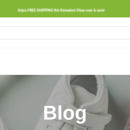
Enjoy FREE SHIPPING this Ramadan! Shop now & save!
Blog