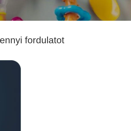
nnyi fordulatot