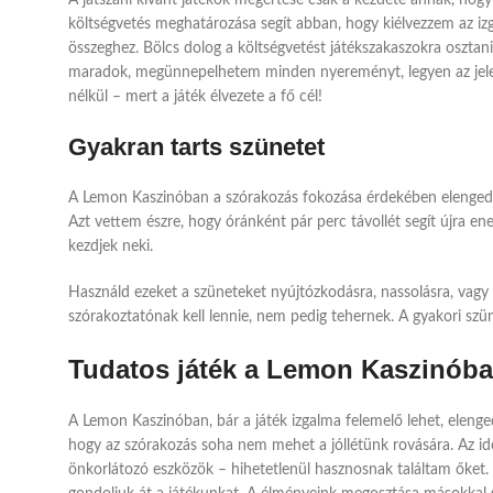
A játszani kívánt játékok megértése csak a kezdete annak, ho
költségvetés meghatározása segít abban, hogy kiélvezzem az izg
összeghez. Bölcs dolog a költségvetést játékszakaszokra osztani
maradok, megünnepelhetem minden nyereményt, legyen az jelent
nélkül – mert a játék élvezete a fő cél!
Gyakran tarts szünetet
A Lemon Kaszinóban a szórakozás fokozása érdekében elengedhe
Azt vettem észre, hogy óránként pár perc távollét segít újra en
kezdjek neki.
Használd ezeket a szüneteket nyújtózkodásra, nassolásra, vagy 
szórakoztatónak kell lennie, nem pedig tehernek. A gyakori szü
Tudatos játék a Lemon Kaszinób
A Lemon Kaszinóban, bár a játék izgalma felemelő lehet, elenge
hogy az szórakozás soha nem mehet a jóllétünk rovására. Az idő
önkorlátozó eszközök – hihetetlenül hasznosnak találtam őket.