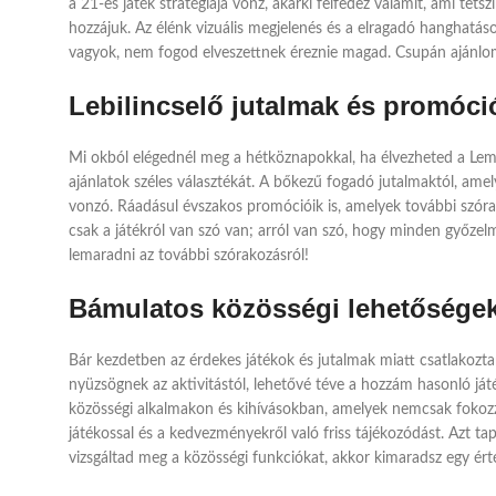
a 21-es játék stratégiája vonz, akárki felfedez valamit, ami te
hozzájuk. Az élénk vizuális megjelenés és a elragadó hanghatás
vagyok, nem fogod elveszettnek éreznie magad. Csupán ajánlom 
Lebilincselő jutalmak és promóci
Mi okból elégednél meg a hétköznapokkal, ha élvezheted a Lemon
ajánlatok széles választékát. A bőkezű fogadó jutalmaktól, ame
vonzó. Ráadásul évszakos promócióik is, amelyek további szóra
csak a játékról van szó van; arról van szó, hogy minden győze
lemaradni az további szórakozásról!
Bámulatos közösségi lehetősége
Bár kezdetben az érdekes játékok és jutalmak miatt csatlakozt
nyüzsögnek az aktivitástól, lehetővé téve a hozzám hasonló já
közösségi alkalmakon és kihívásokban, amelyek nemcsak fokozz
játékossal és a kedvezményekről való friss tájékozódást. Azt t
vizsgáltad meg a közösségi funkciókat, akkor kimaradsz egy ért