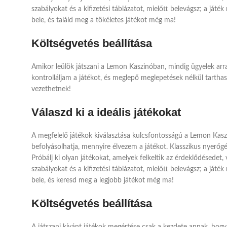
szabályokat és a kifizetési táblázatot, mielőtt belevágsz; a ját
bele, és találd meg a tökéletes játékot még ma!
Költségvetés beállítása
Amikor leülök játszani a Lemon Kaszinóban, mindig ügyelek arra
kontrolláljam a játékot, és meglepő meglepetések nélkül tartha
vezethetnek!
Válaszd ki a ideális játékokat
A megfelelő játékok kiválasztása kulcsfontosságú a Lemon Kasz
befolyásolhatja, mennyire élvezem a játékot. Klasszikus nyerőgép
Próbálj ki olyan játékokat, amelyek felkeltik az érdeklődésedet, 
szabályokat és a kifizetési táblázatot, mielőtt belevágsz; a ját
bele, és keresd meg a legjobb játékot még ma!
Költségvetés beállítása