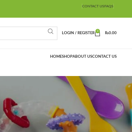
CONTACT US
FAQS
0
LOGIN / REGISTER
₨
0.00
HOME
SHOP
ABOUT US
CONTACT US