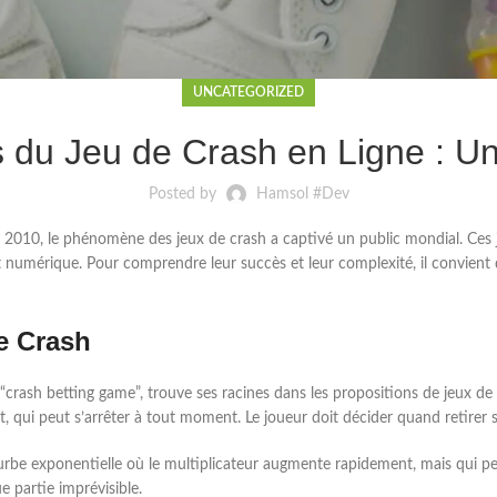
UNCATEGORIZED
is du Jeu de Crash en Ligne : U
Posted by
Hamsol #Dev
 2010, le phénomène des jeux de crash a captivé un public mondial. Ces je
 numérique. Pour comprendre leur succès et leur complexité, il convient d
e Crash
“crash betting game”, trouve ses racines dans les propositions de jeux de
t, qui peut s’arrêter à tout moment. Le joueur doit décider quand retirer 
be exponentielle où le multiplicateur augmente rapidement, mais qui peut
e partie imprévisible.