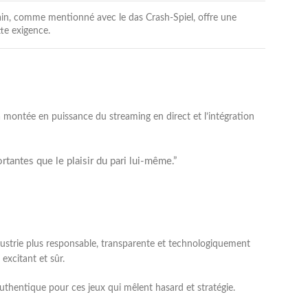
ain, comme mentionné avec le das Crash-Spiel, offre une
te exigence.
La montée en puissance du streaming en direct et l’intégration
tantes que le plaisir du pari lui-même.”
dustrie plus responsable, transparente et technologiquement
excitant et sûr.
thentique pour ces jeux qui mêlent hasard et stratégie.