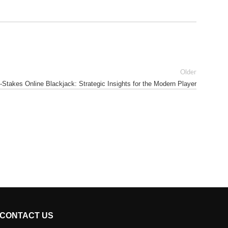
Older
-Stakes Online Blackjack: Strategic Insights for the Modern Player
CONTACT US