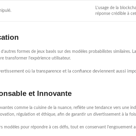
L’usage de la blockch
nipulé.
réponse crédible à cet
cation
s d’autres formes de jeux basés sur des modèles probabilistes similaires. 
e transformer l’expérience utilisateur.
ertissement où la transparence et la confiance deviennent aussi impor
onsable et Innovante
nnovantes comme la cuisine de la nuance, reflète une tendance vers une in
vation, régulation et éthique, afin de garantir un divertissement à la fois 
rs modèles pour répondre à ces défis, tout en conservant l’engouement au