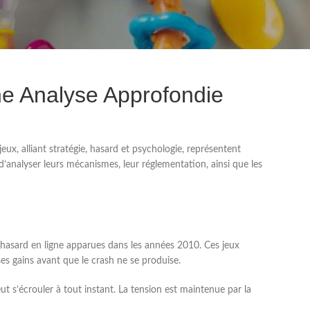
ne Analyse Approfondie
ux, alliant stratégie, hasard et psychologie, représentent
’analyser leurs mécanismes, leur réglementation, ainsi que les
 hasard en ligne apparues dans les années 2010. Ces jeux
ses gains avant que le crash ne se produise.
 s’écrouler à tout instant. La tension est maintenue par la