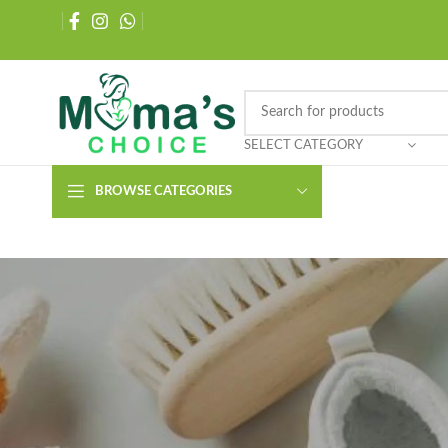
SELECT CATEGORY
BROWSE CATEGORIES