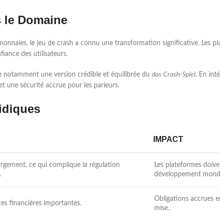
s le Domaine
monnaies, le jeu de crash a connu une transformation significative. Les 
iance des utilisateurs.
e notamment une version crédible et équilibrée du
das Crash-Spiel
. En int
et une sécurité accrue pour les parieurs.
idiques
IMPACT
 largement, ce qui complique la régulation
Les plateformes doive
.
développement mondi
Obligations accrues e
es financières importantes.
mise.