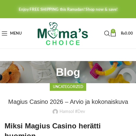
Enjoy FREE SHIPPING this Ramadan! Shop now & save!
0
MENU
₨
0.00
Blog
UNCATEGORIZED
Magius Casino 2026 – Arvio ja kokonaiskuva
Hamsol #Dev
Miksi Magius Casino herätti
huomion