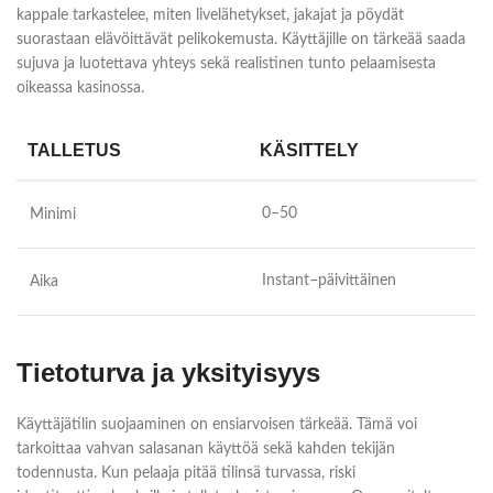
kappale tarkastelee, miten livelähetykset, jakajat ja pöydät
suorastaan elävöittävät pelikokemusta. Käyttäjille on tärkeää saada
sujuva ja luotettava yhteys sekä realistinen tunto pelaamisesta
oikeassa kasinossa.
TALLETUS
KÄSITTELY
0–50
Minimi
Instant–päivittäinen
Aika
Tietoturva ja yksityisyys
Käyttäjätilin suojaaminen on ensiarvoisen tärkeää. Tämä voi
tarkoittaa vahvan salasanan käyttöä sekä kahden tekijän
todennusta. Kun pelaaja pitää tilinsä turvassa, riski