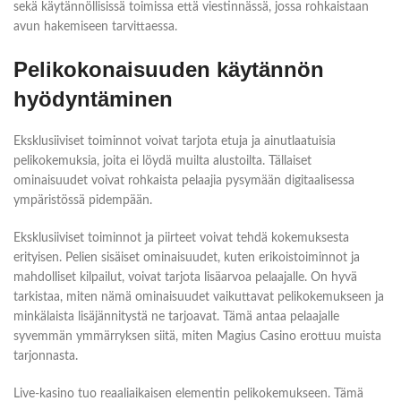
sekä käytännöllisissä toimissa että viestinnässä, jossa rohkaistaan
avun hakemiseen tarvittaessa.
Pelikokonaisuuden käytännön
hyödyntäminen
Eksklusiiviset toiminnot voivat tarjota etuja ja ainutlaatuisia
pelikokemuksia, joita ei löydä muilta alustoilta. Tällaiset
ominaisuudet voivat rohkaista pelaajia pysymään digitaalisessa
ympäristössä pidempään.
Eksklusiiviset toiminnot ja piirteet voivat tehdä kokemuksesta
erityisen. Pelien sisäiset ominaisuudet, kuten erikoistoiminnot ja
mahdolliset kilpailut, voivat tarjota lisäarvoa pelaajalle. On hyvä
tarkistaa, miten nämä ominaisuudet vaikuttavat pelikokemukseen ja
minkälaista lisäjännitystä ne tarjoavat. Tämä antaa pelaajalle
syvemmän ymmärryksen siitä, miten Magius Casino erottuu muista
tarjonnasta.
Live-kasino tuo reaaliaikaisen elementin pelikokemukseen. Tämä