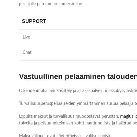
pelaajalle paremman immersiokan.
SUPPORT
Live
Chat
Vastuullinen pelaaminen talouden
Oikeudenmukainen käsittely ja asiakaspalvelu maksukysymyksi
Turvallisuusperusperiaatteiden ymmärtäminen auttaa pelaajia tek
Lopulta maksut ja turvallisuus muodostavat perustan,
magius l
toiveita ja pelisuunnitelmiaan kohti nautinnollista ja hallittua p
Maksuvälineet ovat käytettävissä – valitse sopivin