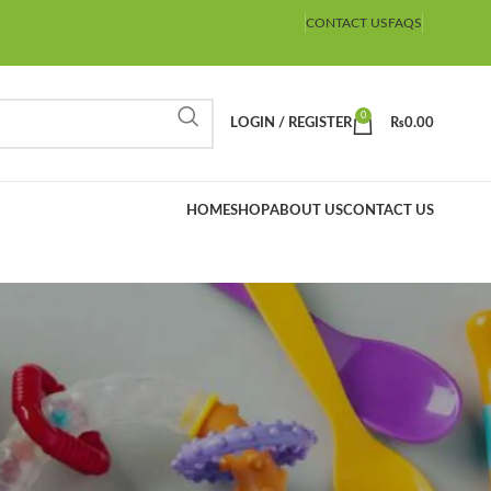
CONTACT US
FAQS
0
LOGIN / REGISTER
₨
0.00
HOME
SHOP
ABOUT US
CONTACT US