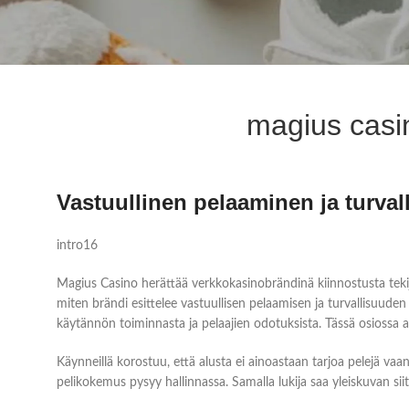
magius casi
Vastuullinen pelaaminen ja turva
intro16
Magius Casino herättää verkkokasinobrändinä kiinnostusta teki
miten brändi esittelee vastuullisen pelaamisen ja turvallisuuden
käytännön toiminnasta ja pelaajien odotuksista. Tässä osiossa a
Käynneillä korostuu, että alusta ei ainoastaan tarjoa pelejä va
pelikokemus pysyy hallinnassa. Samalla lukija saa yleiskuvan sii