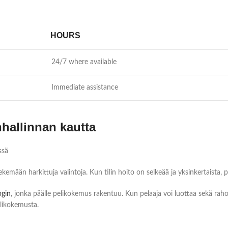
HOURS
24/7 where available
Immediate assistance
hallinnan kautta
ssä
emään harkittuja valintoja. Kun tilin hoito on selkeää ja yksinkertaista,
ogin
, jonka päälle pelikokemus rakentuu. Kun pelaaja voi luottaa sekä rahoj
elikokemusta.