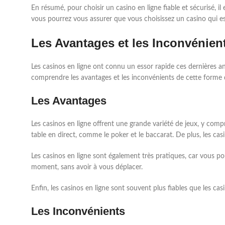
En résumé, pour choisir un casino en ligne fiable et sécurisé, il es
vous pourrez vous assurer que vous choisissez un casino qui est 
Les Avantages et les Inconvénien
Les casinos en ligne ont connu un essor rapide ces dernières a
comprendre les avantages et les inconvénients de cette forme 
Les Avantages
Les casinos en ligne offrent une grande variété de jeux, y comp
table en direct, comme le poker et le baccarat. De plus, les c
Les casinos en ligne sont également très pratiques, car vous po
moment, sans avoir à vous déplacer.
Enfin, les casinos en ligne sont souvent plus fiables que les cas
Les Inconvénients