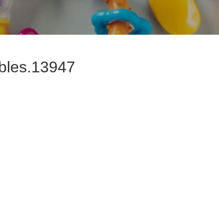
ables.13947