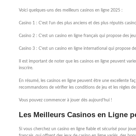
Voici quelques-uns des meilleurs casinos en ligne 2025 :
Casino 1 : C’est l’un des plus anciens et des plus réputés casin
Casino 2 : C’est un casino en ligne français qui propose des je
Casino 3 : C’est un casino en ligne international qui propose d
Il est important de noter que les casinos en ligne peuvent varie
inscrire.
En résumé, les casinos en ligne peuvent être une excellente faço
recommandons de vérifier les conditions de jeu et les règles de 
Vous pouvez commencer à jouer dès aujourd’hui !
Les Meilleurs Casinos en Ligne p
Si vous cherchez un casino en ligne fiable et sécurisé pour jou
français, qui offrent des jeux de casino en ligne variés, des bonu