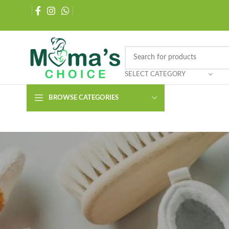
SELECT CATEGORY
BROWSE CATEGORIES