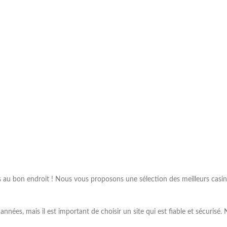
tes au bon endroit ! Nous vous proposons une sélection des meilleurs casi
années, mais il est important de choisir un site qui est fiable et sécuris