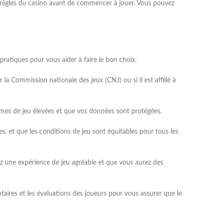
es règles du casino avant de commencer à jouer. Vous pouvez
 pratiques pour vous aider à faire le bon choix.
 la Commission nationale des jeux (CNJ) ou si il est affilié à
normes de jeu élevées et que vos données sont protégées.
tes, et que les conditions de jeu sont équitables pour tous les
urez une expérience de jeu agréable et que vous aurez des
aires et les évaluations des joueurs pour vous assurer que le