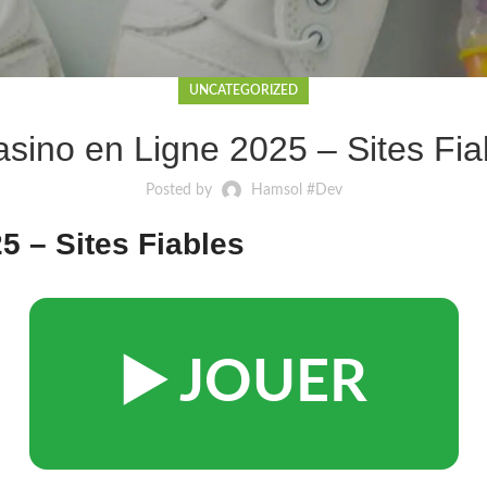
UNCATEGORIZED
asino en Ligne 2025 – Sites Fi
Posted by
Hamsol #Dev
5 – Sites Fiables
▶️ JOUER