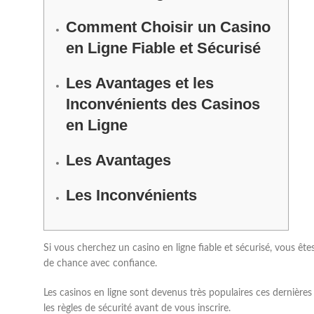
Comment Choisir un Casino
en Ligne Fiable et Sécurisé
Les Avantages et les
Inconvénients des Casinos
en Ligne
Les Avantages
Les Inconvénients
Si vous cherchez un casino en ligne fiable et sécurisé, vous ê
de chance avec confiance.
Les casinos en ligne sont devenus très populaires ces dernières 
les règles de sécurité avant de vous inscrire.