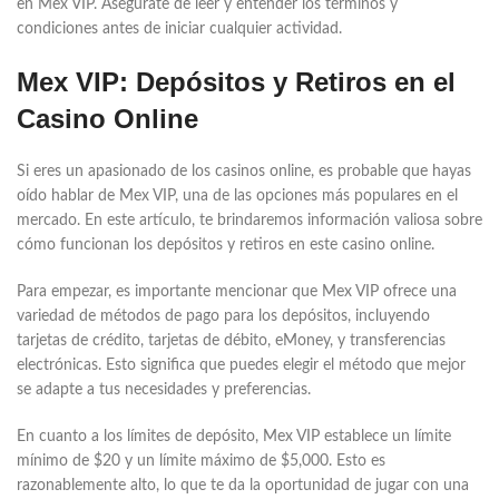
en Mex VIP. Asegúrate de leer y entender los términos y
condiciones antes de iniciar cualquier actividad.
Mex VIP: Depósitos y Retiros en el
Casino Online
Si eres un apasionado de los casinos online, es probable que hayas
oído hablar de Mex VIP, una de las opciones más populares en el
mercado. En este artículo, te brindaremos información valiosa sobre
cómo funcionan los depósitos y retiros en este casino online.
Para empezar, es importante mencionar que Mex VIP ofrece una
variedad de métodos de pago para los depósitos, incluyendo
tarjetas de crédito, tarjetas de débito, eMoney, y transferencias
electrónicas. Esto significa que puedes elegir el método que mejor
se adapte a tus necesidades y preferencias.
En cuanto a los límites de depósito, Mex VIP establece un límite
mínimo de $20 y un límite máximo de $5,000. Esto es
razonablemente alto, lo que te da la oportunidad de jugar con una