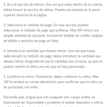
2. Ve a la sección de retiros: Una vez que estás dentro de tu cuenta,
debes buscar la sección de retiros. Puedes encontrarla en la parte
superior derecha de la página.
3. Selecciona tu método de pago: En esta sección, puedes
seleccionar el método de pago que prefieras. Mex VIP ofrece una
amplia variedad de opciones, incluyendo tarjetas de crédito, tarjetas
de débito y servicios de pago en línea.
4. Introduce la cantidad que deseas retirar: Una vez que hayas
seleccionado tu método de pago, debes introducir la cantidad que
deseas retirar. Asegúrate de que la cantidad sea correcta, ya que no
podrás revertir el retiro una vez que se haya procesado.
5. Confirma tu retiro: Finalmente, debes confirmar tu retiro. Mex
VIP te enviará un correo electrónico para confirmar que el retiro se
ha procesado con éxito.
Recuerda que, al igual que con cualquier otro casino online, es
importante ser responsable y prudente al realizar depósitos y retiros