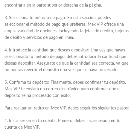
encontrarla en la parte superior derecha de la página.
3. Selecciona tu método de pago: En esta sección, puedes
seleccionar el método de pago que prefieras. Mex VIP ofrece una
amplia variedad de opciones, incluyendo tarjetas de crédito, tarjetas
de débito y servicios de pago en línea.
4. Introduce la cantidad que deseas depositar: Una vez que hayas
seleccionado tu método de pago, debes introducir la cantidad que
deseas depositar. Asegúrate de que la cantidad sea correcta, ya que
no podrás revertir el depósito una vez que se haya procesado.
5. Confirma tu depósito: Finalmente, debes confirmar tu depósito.
Mex VIP te enviará un correo electrónico para confirmar que el
depósito se ha procesado con éxito.
Para realizar un retiro en Mex VIP, debes seguir los siguientes pasos:
1. Inicia sesión en tu cuenta: Primero, debes iniciar sesión en tu
cuenta de Mex VIP.