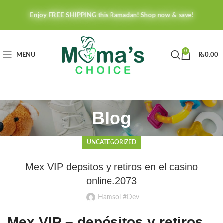
Enjoy FREE SHIPPING this Ramadan! Shop now & save!
0
MENU
₨
0.00
Blog
UNCATEGORIZED
Mex VIP depsitos y retiros en el casino
online.2073
Hamsol #Dev
Mex VIP – depósitos y retiros