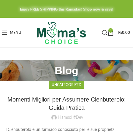
Enjoy FREE SHIPPING this Ramadan! Shop now & save!
0
MENU
₨
0.00
Blog
UNCATEGORIZED
Momenti Migliori per Assumere Clenbuterolo:
Guida Pratica
Hamsol #Dev
Il Clenbuterolo è un farmaco conosciuto per le sue proprietà