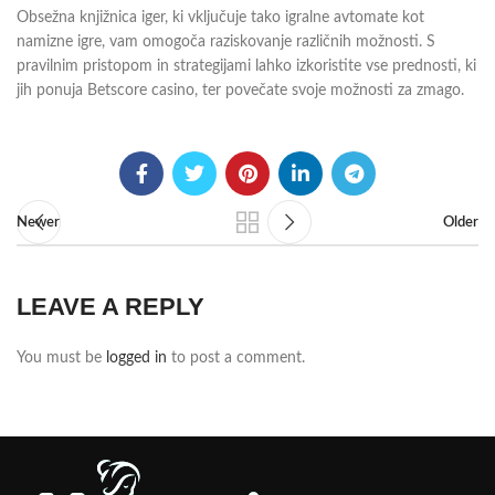
Obsežna knjižnica iger, ki vključuje tako igralne avtomate kot
namizne igre, vam omogoča raziskovanje različnih možnosti. S
pravilnim pristopom in strategijami lahko izkoristite vse prednosti, ki
jih ponuja Betscore casino, ter povečate svoje možnosti za zmago.
Newer
Older
LEAVE A REPLY
You must be
logged in
to post a comment.