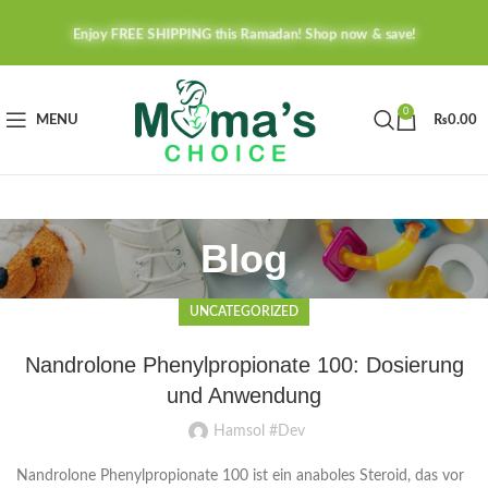
Enjoy FREE SHIPPING this Ramadan! Shop now & save!
0
MENU
₨
0.00
Blog
UNCATEGORIZED
Nandrolone Phenylpropionate 100: Dosierung
und Anwendung
Hamsol #Dev
Nandrolone Phenylpropionate 100 ist ein anaboles Steroid, das vor