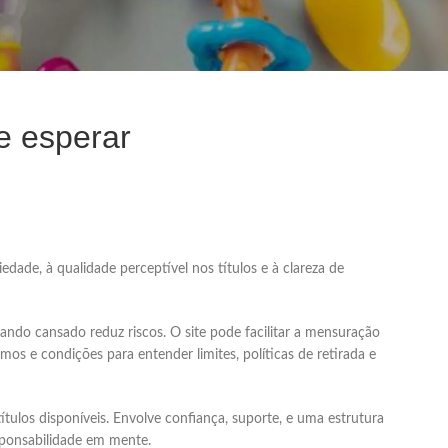
e esperar
dade, à qualidade perceptível nos títulos e à clareza de
uando cansado reduz riscos. O site pode facilitar a mensuração
ermos e condições para entender limites, políticas de retirada e
títulos disponíveis. Envolve confiança, suporte, e uma estrutura
sponsabilidade em mente.