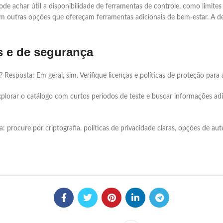
achar útil a disponibilidade de ferramentas de controle, como limites
om outras opções que ofereçam ferramentas adicionais de bem-estar. A de
s e de segurança
Resposta: Em geral, sim. Verifique licenças e políticas de proteção para 
plorar o catálogo com curtos períodos de teste e buscar informações ad
 procure por criptografia, políticas de privacidade claras, opções de au