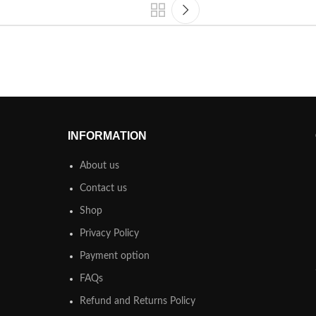
INFORMATION
About us
Contact us
Shop
Privacy Policy
Payment option
FAQs
Refund and Returns Policy