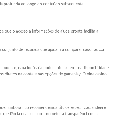
mais profunda ao longo do conteúdo subsequente.
 de que o acesso a informações de ajuda pronta facilita a
e um conjunto de recursos que ajudam a comparar cassinos com
que mudanças na indústria podem afetar termos, disponibilidade
tos diretos na conta e nas opções de gameplay. O nine casino
idade. Embora não recomendemos títulos específicos, a ideia é
 experiência rica sem comprometer a transparência ou a