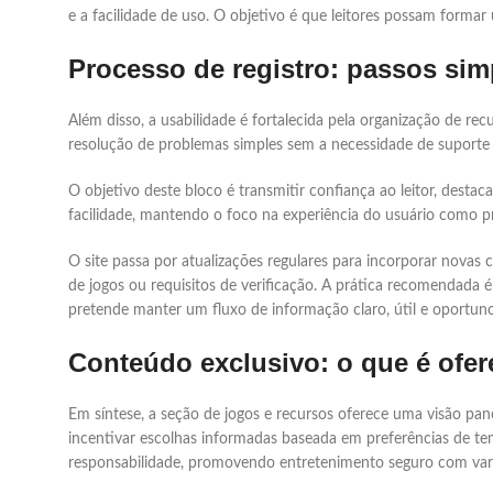
e a facilidade de uso. O objetivo é que leitores possam form
Processo de registro: passos si
Além disso, a usabilidade é fortalecida pela organização de re
resolução de problemas simples sem a necessidade de suporte 
O objetivo deste bloco é transmitir confiança ao leitor, dest
facilidade, mantendo o foco na experiência do usuário como pr
O site passa por atualizações regulares para incorporar novas 
de jogos ou requisitos de verificação. A prática recomendada 
pretende manter um fluxo de informação claro, útil e oportuno
Conteúdo exclusivo: o que é ofer
Em síntese, a seção de jogos e recursos oferece uma visão pano
incentivar escolhas informadas baseada em preferências de te
responsabilidade, promovendo entretenimento seguro com varied