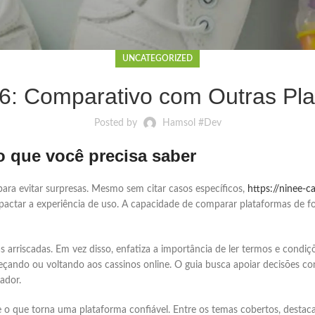
UNCATEGORIZED
26: Comparativo com Outras Pla
Posted by
Hamsol #Dev
o que você precisa saber
 para evitar surpresas. Mesmo sem citar casos específicos,
https://ninee-ca
pactar a experiência de uso. A capacidade de comparar plataformas de fo
rriscadas. Em vez disso, enfatiza a importância de ler termos e condições,
çando ou voltando aos cassinos online. O guia busca apoiar decisões co
ador.
e o que torna uma plataforma confiável. Entre os temas cobertos, destacam