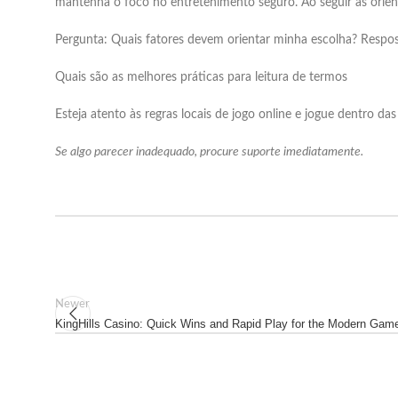
mantenha o foco no entretenimento seguro. Ao seguir as orie
Pergunta: Quais fatores devem orientar minha escolha? Respost
Quais são as melhores práticas para leitura de termos
Esteja atento às regras locais de jogo online e jogue dentro das
Se algo parecer inadequado, procure suporte imediatamente.
Newer
KingHills Casino: Quick Wins and Rapid Play for the Modern Gam