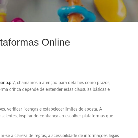
taformas Online
sino.pt/
, chamamos a atenção para detalhes como prazos,
rma crítica depende de entender estas cláusulas básicas e
 verificar licenças e estabelecer limites de aposta. A
nscientes, inspirando confiança ao escolher plataformas que
-se a clareza de regras, a acessibilidade de informações legais