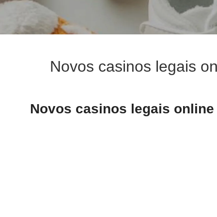
Novos casinos legais on
Novos casinos legais online