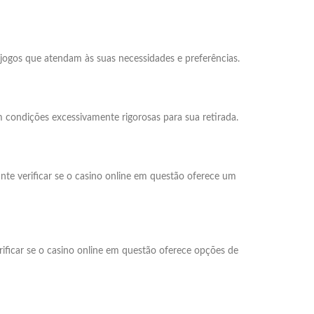
 jogos que atendam às suas necessidades e preferências.
 condições excessivamente rigorosas para sua retirada.
nte verificar se o casino online em questão oferece um
ificar se o casino online em questão oferece opções de