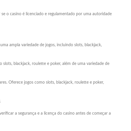
r se o casino é licenciado e regulamentado por uma autoridade
uma ampla variedade de jogos, incluindo slots, blackjack,
 slots, blackjack, roulette e poker, além de uma variedade de
es. Oferece jogos como slots, blackjack, roulette e poker,
.
rificar a segurança e a licença do casino antes de começar a