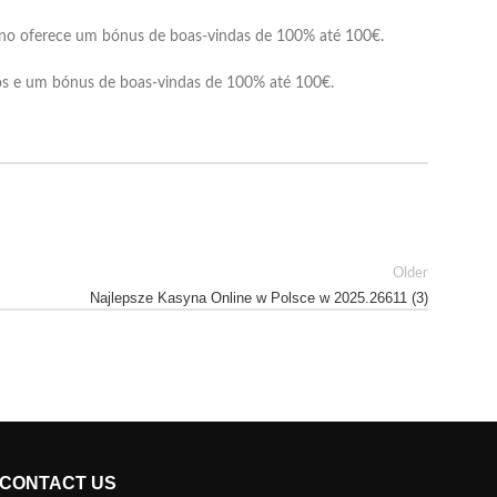
asino oferece um bónus de boas-vindas de 100% até 100€.
gos e um bónus de boas-vindas de 100% até 100€.
Older
Najlepsze Kasyna Online w Polsce w 2025.26611 (3)
CONTACT US