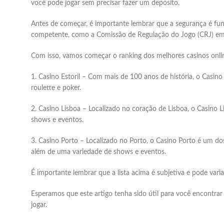
você pode jogar sem precisar fazer um depósito.
Antes de começar, é importante lembrar que a segurança é fund
competente, como a Comissão de Regulação do Jogo (CRJ) em
Com isso, vamos começar o ranking dos melhores casinos onlin
1. Casino Estoril – Com mais de 100 anos de história, o Casino 
roulette e poker.
2. Casino Lisboa – Localizado no coração de Lisboa, o Casino L
shows e eventos.
3. Casino Porto – Localizado no Porto, o Casino Porto é um dos
além de uma variedade de shows e eventos.
É importante lembrar que a lista acima é subjetiva e pode vari
Esperamos que este artigo tenha sido útil para você encontrar
jogar.