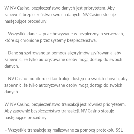
W NV Casino, bezpieczeństwo danych jest priorytetem. Aby
zapewnić bezpieczeństwo swoich danych, NV Casino stosuje
następujące procedury:
– Wszystkie dane są przechowywane w bezpiecznych serwerach,
które są chronione przez systemy bezpieczeństwa.
– Dane są szyfrowane za pomocą algorytmów szyfrowania, aby
zapewnić, że tylko autoryzowane osoby mogą dostęp do swoich
danych.
– NV Casino monitoruje i kontroluje dostęp do swoich danych, aby
zapewnić, że tylko autoryzowane osoby mogą dostęp do swoich
danych.
W NV Casino, bezpieczeństwo transakcji jest również priorytetem.
Aby zapewnić bezpieczeństwo transakcji, NV Casino stosuje
następujące procedury:
– Wszystkie transakcje są realizowane za pomocą protokołu SSL