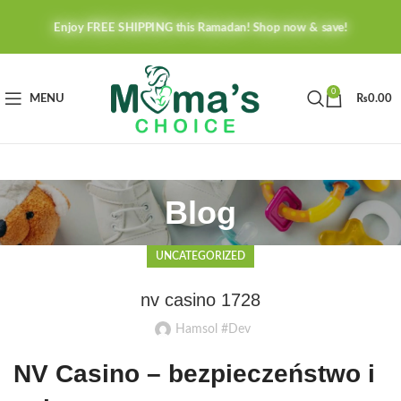
Enjoy FREE SHIPPING this Ramadan! Shop now & save!
0
MENU
₨
0.00
Blog
UNCATEGORIZED
nv casino 1728
Hamsol #Dev
NV Casino – bezpieczeństwo i