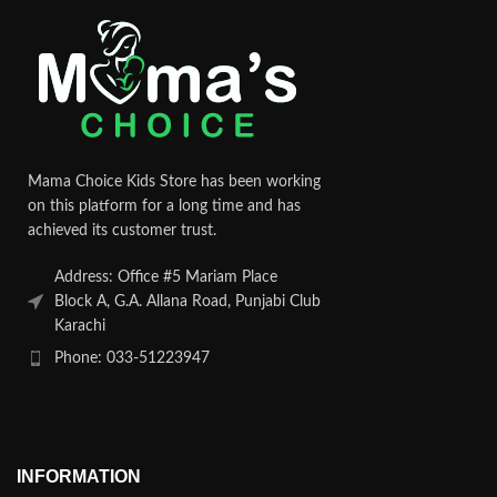
Mama Choice Kids Store has been working
on this platform for a long time and has
achieved its customer trust.
Address: Office #5 Mariam Place
Block A, G.A. Allana Road, Punjabi Club
Karachi
Phone: 033-51223947
INFORMATION