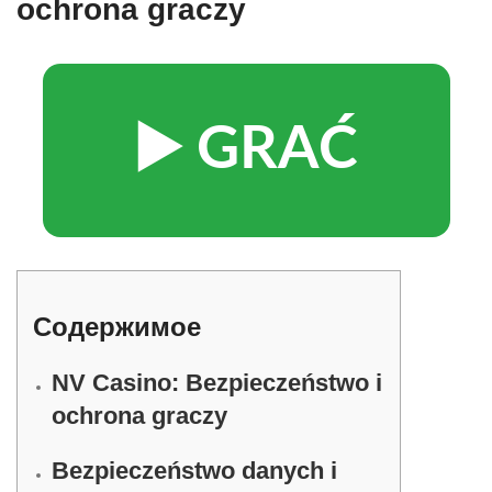
ochrona graczy
▶️ GRAĆ
Содержимое
NV Casino: Bezpieczeństwo i
ochrona graczy
Bezpieczeństwo danych i