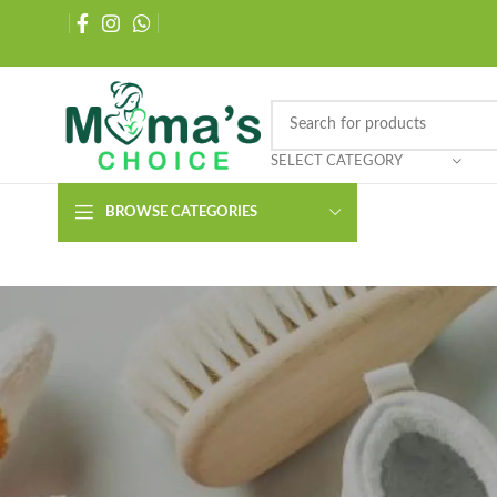
SELECT CATEGORY
BROWSE CATEGORIES