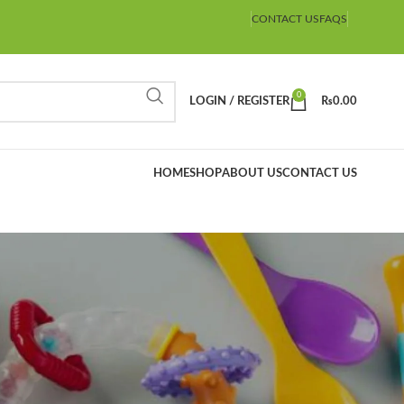
CONTACT US
FAQS
0
LOGIN / REGISTER
₨
0.00
HOME
SHOP
ABOUT US
CONTACT US