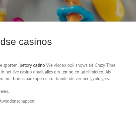
ndse casinos
le sporten.
betory casino
We vinden ook shows als Crazy Time
 het live casino draait alles om tempo en tafellimieten. Als
ellen met bonus aankopen en uitbreidende vermenigvuldigers.
elen.
portweddenschappen.