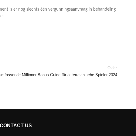
ment is er nog slechts één vergunningsaanvraag in behandeling
eit.
Older
umfassende Millioner Bonus Guide für österreichische Spieler 2024
CONTACT US