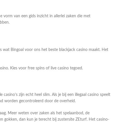
e vorm van een gids inzicht in allerlei zaken die met
ebben.
 is wat Bingoal voor ons het beste blackjack casino maakt. Het
no. Kies voor free spins of live casino tegoed.
sino’s zijn echt heel slim. Als je bij een illegaal casino speelt
land worden gecontroleerd door de overheid.
aag. Meer weten over zaken als het spelaanbod, de
 gokken, dan kun je terecht bij zustersite ZEturf. Het casino-