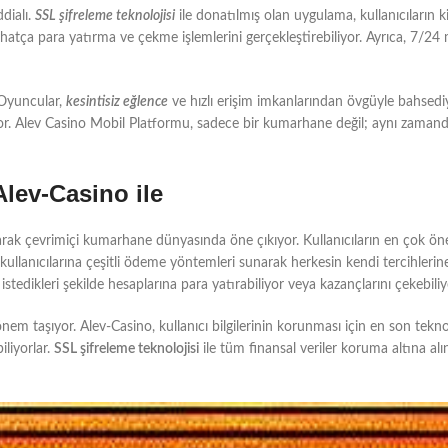
dialı.
SSL şifreleme teknolojisi
ile donatılmış olan uygulama, kullanıcıların ki
tça para yatırma ve çekme işlemlerini gerçekleştirebiliyor. Ayrıca, 7/24 m
. Oyuncular,
kesintisiz eğlence
ve hızlı erişim imkanlarından övgüyle bahsediy
laşıyor. Alev Casino Mobil Platformu, sadece bir kumarhane değil; aynı zama
Alev-Casino ile
ak çevrimiçi kumarhane dünyasında öne çıkıyor. Kullanıcıların en çok öne
m, kullanıcılarına çeşitli ödeme yöntemleri sunarak herkesin kendi tercihler
 istedikleri şekilde hesaplarına para yatırabiliyor veya kazançlarını çekebiliy
em taşıyor. Alev-Casino, kullanıcı bilgilerinin korunması için en son teknol
iliyorlar.
SSL şifreleme teknolojisi
ile tüm finansal veriler koruma altına al