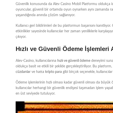
Güvenlik konusunda da Alev Casino Mobil Platformu oldukça id
oyuncular, güvenli bir ortamda oyun oynarken aynı zamanda raha
yaşandığında anında çözüm sağlanıyor.
Kullanıcı geri bildirimleri de bu platformun başarısını kanıtlıyor
etkinlikler sayesinde kullanıcılar her zaman yeniliklerle karşı
çıkıyor.
Hızlı ve Güvenli Ödeme İşlemleri 
Alev-Casino, kullanıcılarına
hızlı ve güvenli ödeme
deneyimi sunar
oldukça basit ve etkili bir şekilde gerçekleştiriliyor. Bu platfor
cüzdanlar
ve hatta
kripto para
gibi birçok seçenekle, kullanıcılar
Ödeme işlemlerinin hızlı olması kadar güvenli olması da büyük ön
kullanıcılar herhangi bir güvenlik endişesi taşımadan işlem yapab
en üst seviyede tutuluyor.