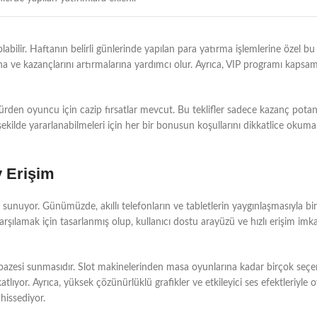
abilir. Haftanın belirli günlerinde yapılan para yatırma işlemlerine özel b
ve kazançlarını artırmalarına yardımcı olur. Ayrıca, VIP programı kapsamı
türden oyuncu için cazip fırsatlar mevcut. Bu teklifler sadece kazanç pot
 şekilde yararlanabilmeleri için her bir bonusun koşullarını dikkatlice okum
y Erişim
sunuyor. Günümüzde, akıllı telefonların ve tabletlerin yaygınlaşmasıyla bi
rşılamak için tasarlanmış olup, kullanıcı dostu arayüzü ve hızlı erişim imk
lpazesi sunmasıdır. Slot makinelerinden masa oyunlarına kadar birçok se
lıyor. Ayrıca, yüksek çözünürlüklü grafikler ve etkileyici ses efektleriyle
hissediyor.