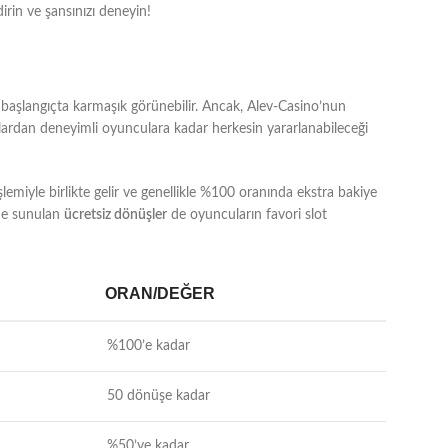
dirin ve şansınızı deneyin!
başlangıçta karmaşık görünebilir. Ancak, Alev-Casino’nun
ardan deneyimli oyunculara kadar herkesin yararlanabileceği
lemiyle birlikte gelir ve genellikle %100 oranında ekstra bakiye
rde sunulan
ücretsiz dönüşler
de oyuncuların favori slot
ORAN/DEĞER
%100’e kadar
50 dönüşe kadar
%50’ye kadar