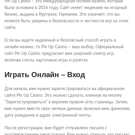
Pin Up Casino – это международная онлайн-казино, которая
была основана в 2016 году. Сайт имеет лицензию на игорный
бизнес, выдана в Куртрахе, Германия. Это означает, что вы
можете быть уверены в безопасности и честности игр на этом
сайте.
Если вы ищете надежный и безопасный способ играть в
онлайн-казино, то Pin Up Casino – ваш выбор. Официальный
сайт Pin Up Casino предлагает вам широкий спектр игр,
включая слоты, карточные игры и рулетку.
Играть Онлайн – Вход
Для начала, вам нужно зарегистрироваться на официальном
сайте Pin Up Casino. Это можно сделать, кликнув на кнопку
“Зарегистрироваться” в верхнем правом углу страницы. Затем,
вам нужно ввести свои личные данные, включая имя, фамилию,
дату рождения и адрес электронной почты.
После регистрации, вам будет отправлено письмо с
подтверждением регистрации. Вам нужно открыть это письмо