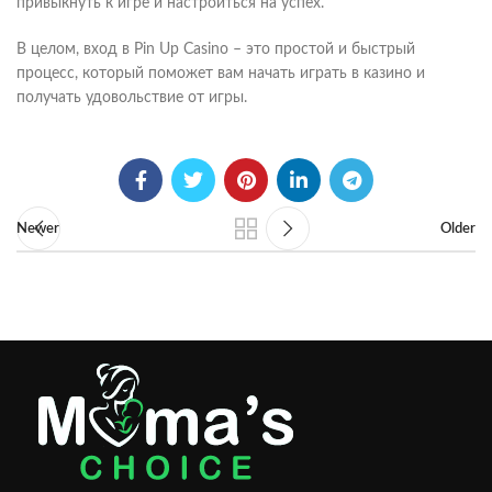
привыкнуть к игре и настроиться на успех.
В целом, вход в Pin Up Casino – это простой и быстрый
процесс, который поможет вам начать играть в казино и
получать удовольствие от игры.
Newer
Older