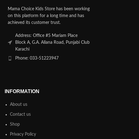
Mama Choice Kids Store has been working
on this platform for a long time and has
achieved its customer trust.
Address: Office #5 Mariam Place
Block A, G.A. Allana Road, Punjabi Club
Karachi
Phone: 033-51223947
INFORMATION
About us
Contact us
Shop
Privacy Policy