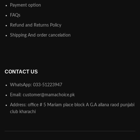
Payment option
FAQs
Refund and Returns Policy
Shipping And order cancelation
CONTACT US
WhatsApp: 033-51223947
Email: customer@mamachoice.pk
Address: office # 5 Mariam place block A G.A allana raod punjabi
club kharachi