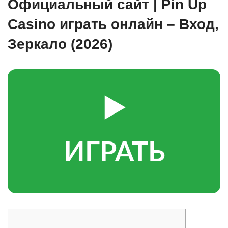
Официальный сайт | Pin Up
Casino играть онлайн – Вход,
Зеркало (2026)
▶️
ИГРАТЬ