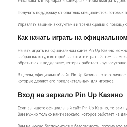
Участвовать в турнирах и конкурсах, чтобы выиграть доп
Получать поддержку от опытных специалистов, готовых 
Управлять вашими аккаунтами и транзакциями с помощь
Как начать играть на официальном
Начать играть на официальном сайте Pin Up Казино можно
выбрав валюту, в которой вы хотите играть. Затем вы мож
обратиться к поддержке, которая работает круглосуточно
В целом, официальный сайт Pin Up Казино – это отлично
которые делают его привлекательным для игроков.
Вход на зеркало Pin Up Казино
Если вы ищете официальный сайт Pin Up Казино, то вам ну
Вам нужно только найти зеркало, которое работает на дан
Вам не нужно беспокоиться о безопасности, потому что зе