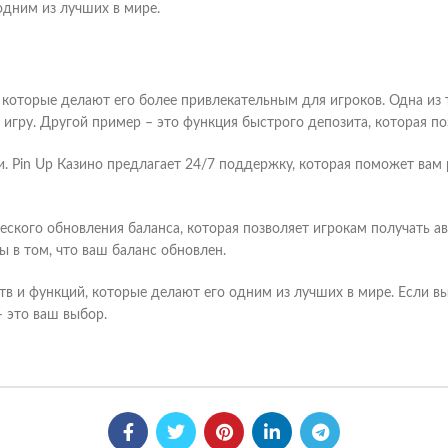
одним из лучших в мире.
 которые делают его более привлекательным для игроков. Одна из 
 игру. Другой пример – это функция быстрого депозита, которая по
. Pin Up Казино предлагает 24/7 поддержку, которая поможет вам
еского обновления баланса, которая позволяет игрокам получать 
ы в том, что ваш баланс обновлен.
в и функций, которые делают его одним из лучших в мире. Если вы
– это ваш выбор.