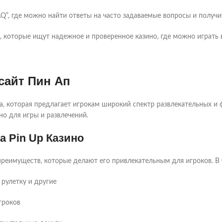
FAQ”, где можно найти ответы на часто задаваемые вопросы и полу
в, которые ищут надежное и проверенное казино, где можно играт
сайт Пин Ап
ма, которая предлагает игрокам широкий спектр развлекательных и
но для игры и развлечений.
 Pin Up Казино
реимуществ, которые делают его привлекательным для игроков. В ч
 рулетку и другие
гроков