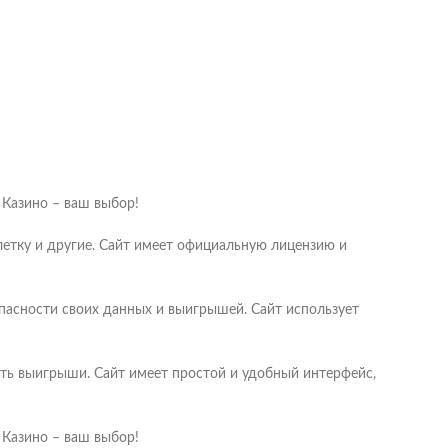
 Казино – ваш выбор!
улетку и другие. Сайт имеет официальную лицензию и
опасности своих данных и выигрышей. Сайт использует
чать выигрыши. Сайт имеет простой и удобный интерфейс,
 Казино – ваш выбор!