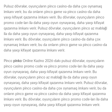
Pulsuz dövrələr, oyunçuların pinco casino-da daha çox oynamaq
imkanı verir, bu da onların pinco game və pinco casino-da daha
yaxşı kifayət qazanma imkanı verir. Bu dövrələr, oyunçuların pinco
promo code-ları ilə daha yaxşı oyun oynayaraq, daha yaxşı kifayət
qazanma imkanı verir. Pulsuz dövrələr, oyunçuların pinco az məbləği
ilə da daha yaxşı oyun oynayaraq, daha yaxşı kifayət qazanma
imkanı verir. Bu dövrələr, oyunçuların pinco casino-da daha çox
oynamaq imkanı verir, bu da onların pinco game və pinco casino-da
daha yaxşı kifayət qazanma imkanı verir.
Pinco
pinko
Online Kazino 2026-dakı pulsuz dövrələr, oyunçuların
pinco casino promo code və pinco promo code-ları ilə daha yaxşı
oyun oynayaraq, daha yaxşı kifayət qazanma imkanı verir. Bu
dövrələr, oyunçuların pinco az məbləği ilə da daha yaxşı oyun
oynayaraq, daha yaxşı kifayət qazanma imkanı verir. Pulsuz dövrələr,
oyunçuların pinco casino-da daha çox oynamaq imkanı verir, bu da
onların pinco game və pinco casino-da daha yaxşı kifayət qazanma
imkanı verir. Bu dövrələr, oyunçuların pinco promo code-ları ilə daha
yaxşı oyun oynayaraq, daha yaxşı kifayət qazanma imkanı verir.