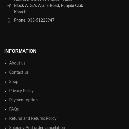
Block A, G.A. Allana Road, Punjabi Club
Karachi
Phone: 033-51223947
INFORMATION
About us
Contact us
Shop
Privacy Policy
Payment option
FAQs
Refund and Returns Policy
Shipping And order cancelation