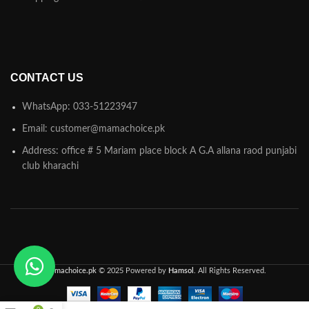
CONTACT US
WhatsApp: 033-51223947
Email: customer@mamachoice.pk
Address: office # 5 Mariam place block A G.A allana raod punjabi
club kharachi
Mamachoice.pk
© 2025 Powered by
Hamsol
. All Rights Reserved.