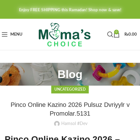
Enjoy FREE SHIPPING this Ramadan! Shop now & save!
0
MENU
₨
0.00
Blog
UNCATEGORIZED
Pinco Online Kazino 2026 Pulsuz Dvriyylr v
Promolar.5131
Hamsol #Dev
Pinco Online Kazino 2026 –