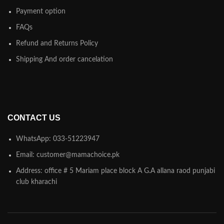
Payment option
FAQs
Refund and Returns Policy
Shipping And order cancelation
CONTACT US
WhatsApp: 033-51223947
Email: customer@mamachoice.pk
Address: office # 5 Mariam place block A G.A allana raod punjabi
club kharachi