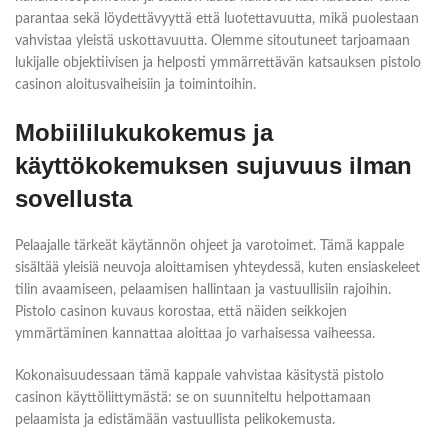
parantaa sekä löydettävyyttä että luotettavuutta, mikä puolestaan
vahvistaa yleistä uskottavuutta. Olemme sitoutuneet tarjoamaan
lukijalle objektiivisen ja helposti ymmärrettävän katsauksen pistolo
casinon aloitusvaiheisiin ja toimintoihin.
Mobiililukukokemus ja
käyttökokemuksen sujuvuus ilman
sovellusta
Pelaajalle tärkeät käytännön ohjeet ja varotoimet. Tämä kappale
sisältää yleisiä neuvoja aloittamisen yhteydessä, kuten ensiaskeleet
tilin avaamiseen, pelaamisen hallintaan ja vastuullisiin rajoihin.
Pistolo casinon kuvaus korostaa, että näiden seikkojen
ymmärtäminen kannattaa aloittaa jo varhaisessa vaiheessa.
Kokonaisuudessaan tämä kappale vahvistaa käsitystä pistolo
casinon käyttöliittymästä: se on suunniteltu helpottamaan
pelaamista ja edistämään vastuullista pelikokemusta.