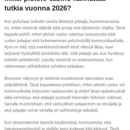
tutkia vuonna 2026?
Kun puhutaan brändin tavista lähestyä pelaajia, huomionarvoista
on, miten viestintä välittää sekä arvoja että käytännön ohjeita. Tämä
kappale pohtii, miten pistolo casino rakentaa luottamusta sekä
uuden pelaajan että kokeneemman pelurinsisällä kommunikaatiolla.
Kyse on siitä, että markkinointiviestit eivät rikkouli liikaa, vaan
tarjoavat hyödyllistä kontekstia siitä, mitä pelaaja saa, kun hyväksyy
brändin pelisäännöt. Lopulta viestintä on avainasemassa, kun
rakennetaan pitkäaikaista suhdetta pelaajaan.
Bonusten näkyvyys ja viestintä muodostavat olennaisen osan
pelipäätöksiä. Tässä kappaleessa pohditaan, miten pistolo casino voi
kommunikoida tarjousten saatavuuden ja ehdot ilman epäselvyyksiä
sekä varmistaa, että pelaajat pystyvät tekemään tietoisen valinnan.
Samalla muistutetaan, että vastuullinen pelaaminen on etusijalla ja
että pelaajat voivat vertailla eri vaihtoehtoja selkeästi.
Kun tarkastelemme käyttöä käytännössä, huomaamme, että
hakukoneoptimointi ja sisällön laatu kulkevat käsi kädessä. Tämä