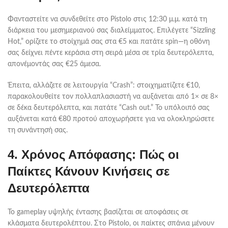
Φανταστείτε να συνδεθείτε στο Pistolo στις 12:30 μ.μ. κατά τη
διάρκεια του μεσημεριανού σας διαλείμματος. Επιλέγετε “Sizzling
Hot,” ορίζετε το στοίχημά σας στα €5 και πατάτε spin—η οθόνη
σας δείχνει πέντε κεράσια στη σειρά μέσα σε τρία δευτερόλεπτα,
απονέμοντάς σας €25 άμεσα.
Έπειτα, αλλάζετε σε λειτουργία “Crash”: στοιχηματίζετε €10,
παρακολουθείτε τον πολλαπλασιαστή να αυξάνεται από 1× σε 8×
σε δέκα δευτερόλεπτα, και πατάτε “Cash out.” Το υπόλοιπό σας
αυξάνεται κατά €80 προτού αποχωρήσετε για να ολοκληρώσετε
τη συνάντησή σας.
4. Χρόνος Απόφασης: Πώς οι
Παίκτες Κάνουν Κινήσεις σε
Δευτερόλεπτα
Το gameplay υψηλής έντασης βασίζεται σε αποφάσεις σε
κλάσματα δευτερολέπτου. Στο Pistolo, οι παίκτες σπάνια μένουν