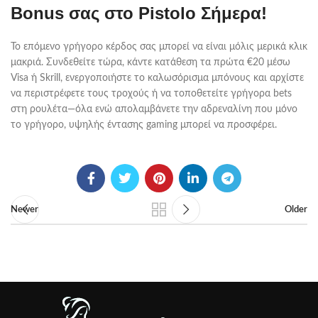
Bonus σας στο Pistolo Σήμερα!
Το επόμενο γρήγορο κέρδος σας μπορεί να είναι μόλις μερικά κλικ
μακριά. Συνδεθείτε τώρα, κάντε κατάθεση τα πρώτα €20 μέσω
Visa ή Skrill, ενεργοποιήστε το καλωσόρισμα μπόνους και αρχίστε
να περιστρέφετε τους τροχούς ή να τοποθετείτε γρήγορα bets
στη ρουλέτα—όλα ενώ απολαμβάνετε την αδρεναλίνη που μόνο
το γρήγορο, υψηλής έντασης gaming μπορεί να προσφέρει.
Newer
Older