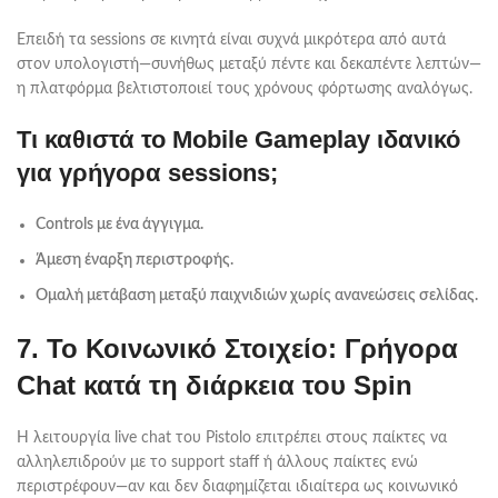
Επειδή τα sessions σε κινητά είναι συχνά μικρότερα από αυτά
στον υπολογιστή—συνήθως μεταξύ πέντε και δεκαπέντε λεπτών—
η πλατφόρμα βελτιστοποιεί τους χρόνους φόρτωσης αναλόγως.
Τι καθιστά το Mobile Gameplay ιδανικό
για γρήγορα sessions;
Controls με ένα άγγιγμα.
Άμεση έναρξη περιστροφής.
Ομαλή μετάβαση μεταξύ παιχνιδιών χωρίς ανανεώσεις σελίδας.
7. Το Κοινωνικό Στοιχείο: Γρήγορα
Chat κατά τη διάρκεια του Spin
Η λειτουργία live chat του Pistolo επιτρέπει στους παίκτες να
αλληλεπιδρούν με το support staff ή άλλους παίκτες ενώ
περιστρέφουν—αν και δεν διαφημίζεται ιδιαίτερα ως κοινωνικό