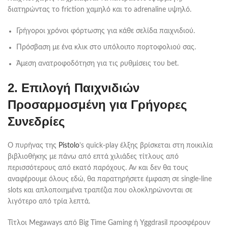
διατηρώντας το friction χαμηλό και το adrenaline υψηλό.
Γρήγοροι χρόνοι φόρτωσης για κάθε σελίδα παιχνιδιού.
Πρόσβαση με ένα κλικ στο υπόλοιπο πορτοφολιού σας.
Άμεση ανατροφοδότηση για τις ρυθμίσεις του bet.
2. Επιλογή Παιχνιδιών
Προσαρμοσμένη για Γρήγορες
Συνεδρίες
Ο πυρήνας της
Pistolo
’s quick‑play έλξης βρίσκεται στη ποικιλία
βιβλιοθήκης με πάνω από επτά χιλιάδες τίτλους από
περισσότερους από εκατό παρόχους. Αν και δεν θα τους
αναφέρουμε όλους εδώ, θα παρατηρήσετε έμφαση σε single‑line
slots και απλοποιημένα τραπέζια που ολοκληρώνονται σε
λιγότερο από τρία λεπτά.
Τίτλοι Megaways από Big Time Gaming ή Yggdrasil προσφέρουν