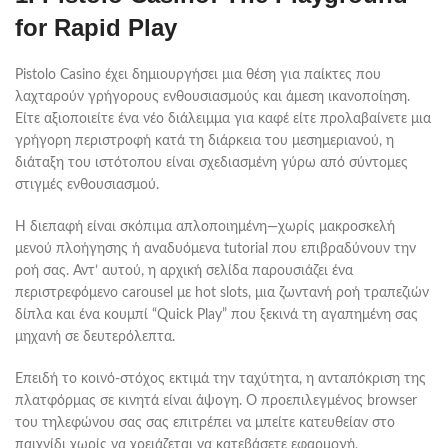
for Rapid Play
Pistolo Casino έχει δημιουργήσει μια θέση για παίκτες που
λαχταρούν γρήγορους ενθουσιασμούς και άμεση ικανοποίηση.
Είτε αξιοποιείτε ένα νέο διάλειμμα για καφέ είτε προλαβαίνετε μια
γρήγορη περιστροφή κατά τη διάρκεια του μεσημεριανού, η
διάταξη του ιστότοπου είναι σχεδιασμένη γύρω από σύντομες
στιγμές ενθουσιασμού.
Η διεπαφή είναι σκόπιμα απλοποιημένη—χωρίς μακροσκελή
μενού πλοήγησης ή αναδυόμενα tutorial που επιβραδύνουν την
ροή σας. Αντ’ αυτού, η αρχική σελίδα παρουσιάζει ένα
περιστρεφόμενο carousel με hot slots, μια ζωντανή ροή τραπεζιών
δίπλα και ένα κουμπί “Quick Play” που ξεκινά τη αγαπημένη σας
μηχανή σε δευτερόλεπτα.
Επειδή το κοινό-στόχος εκτιμά την ταχύτητα, η ανταπόκριση της
πλατφόρμας σε κινητά είναι άψογη. Ο προεπιλεγμένος browser
του τηλεφώνου σας σας επιτρέπει να μπείτε κατευθείαν στο
παιχνίδι χωρίς να χρειάζεται να κατεβάσετε εφαρμογή,