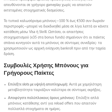
απευθύνονται σε γρήγορο gameplay χωρίς να απαιτούν
εκτεταμένες στοιχηματικές δεσμεύσεις.
Το τυπικό καλωσόρισμα μπόνους—100 % έως €500 συν δωρεάν
περιστροφές—μπορεί να διεκδικηθεί μέσα σε λίγα λεπτά αν κάνετε
κατάθεση μέσω Visa ή Skrill. Ωστόσο, οι απαιτήσεις
στοιχηματισμού (x35 στα bonus funds) σημαίνουν ότι οι παίκτες
σπάνια κυνηγούν αυτά τα μπόνους σε σύντομες συνεδρίες· τα
χρησιμοποιούν ως αρχική ενίσχυση bankroll πριν από την ταχεία
δράση.
Συμβουλές Χρήσης Μπόνους για
Γρήγορους Παίκτες
Επιλέξτε slots με υψηλή αποπληρωμή:
Αυτά με χαμηλότερη
μεταβλητότητα ταιριάζουν καλύτερα σε σύντομες εκρήξεις.
Αποφύγετε πολύπλοκους όρους μπόνους:
Επιλέξτε απλά
μπόνους κατάθεσης αντί για reload offers που απαιτούν
πολλαπλά στοιχήματα σε ημέρες.