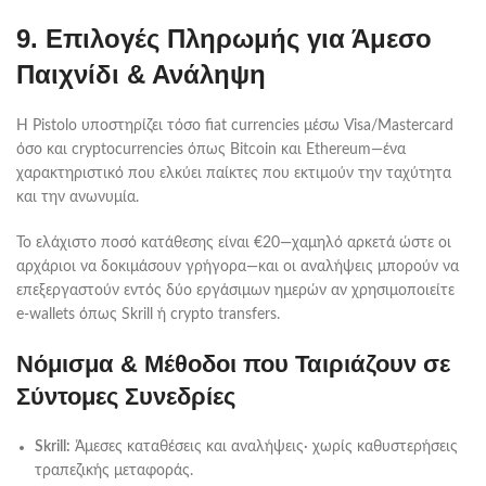
9. Επιλογές Πληρωμής για Άμεσο
Παιχνίδι & Ανάληψη
Η Pistolo υποστηρίζει τόσο fiat currencies μέσω Visa/Mastercard
όσο και cryptocurrencies όπως Bitcoin και Ethereum—ένα
χαρακτηριστικό που ελκύει παίκτες που εκτιμούν την ταχύτητα
και την ανωνυμία.
Το ελάχιστο ποσό κατάθεσης είναι €20—χαμηλό αρκετά ώστε οι
αρχάριοι να δοκιμάσουν γρήγορα—και οι αναλήψεις μπορούν να
επεξεργαστούν εντός δύο εργάσιμων ημερών αν χρησιμοποιείτε
e‑wallets όπως Skrill ή crypto transfers.
Νόμισμα & Μέθοδοι που Ταιριάζουν σε
Σύντομες Συνεδρίες
Skrill:
Άμεσες καταθέσεις και αναλήψεις· χωρίς καθυστερήσεις
τραπεζικής μεταφοράς.