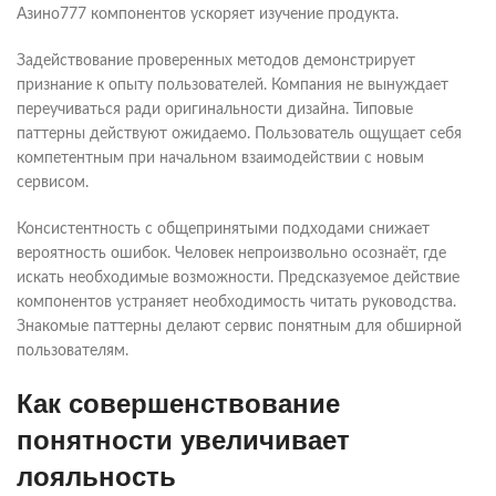
Азино777 компонентов ускоряет изучение продукта.
Задействование проверенных методов демонстрирует
признание к опыту пользователей. Компания не вынуждает
переучиваться ради оригинальности дизайна. Типовые
паттерны действуют ожидаемо. Пользователь ощущает себя
компетентным при начальном взаимодействии с новым
сервисом.
Консистентность с общепринятыми подходами снижает
вероятность ошибок. Человек непроизвольно осознаёт, где
искать необходимые возможности. Предсказуемое действие
компонентов устраняет необходимость читать руководства.
Знакомые паттерны делают сервис понятным для обширной
пользователям.
Как совершенствование
понятности увеличивает
лояльность