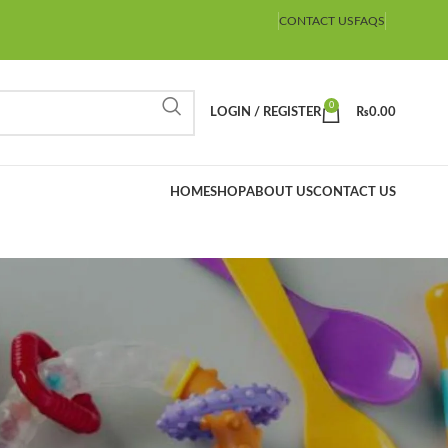
CONTACT US
FAQS
0
LOGIN / REGISTER
₨
0.00
HOME
SHOP
ABOUT US
CONTACT US