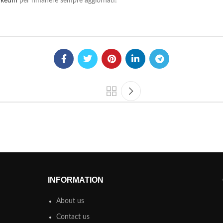
nkedIn
per rimanere sempre aggiornati!
INFORMATION
About us
Contact us