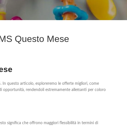
AAMS Questo Mese
Mese
In questo articolo, esploreremo le offerte migliori, come
di opportunità, rendendoli estremamente allettanti per coloro
significa che offrono maggiori flessibilità in termini di