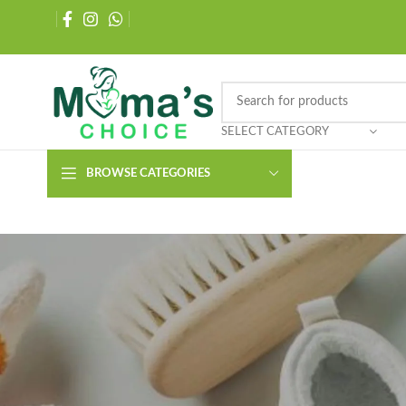
SELECT CATEGORY
BROWSE CATEGORIES