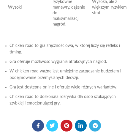
ryzykowne
Wysoka, ale z
Wysoki
manewry, dążenie
większym ryzykiem
do
strat.
maksymalizacji
nagród.
Chicken road to gra zręcznościowa, w której liczy się refleks i
timing.
Gra oferuje możliwość wygrania atrakcyjnych nagród.
W chicken road ważne jest umiejętne zarządzanie budżetem i
podejmowanie przemyślanych decyzji.
Gra jest dostępna online i oferuje wiele różnych wariantów.
Chicken road to doskonała rozrywka dla osób szukających
szybkiej i emocjonującej gry.