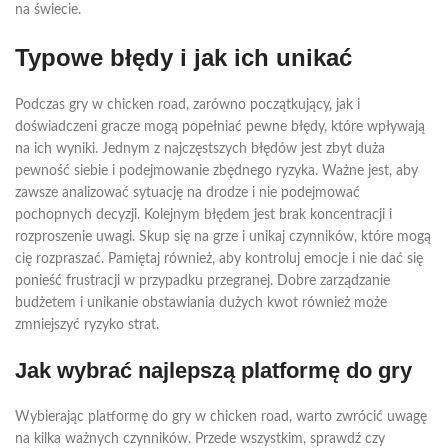
na świecie.
Typowe błędy i jak ich unikać
Podczas gry w chicken road, zarówno początkujący, jak i
doświadczeni gracze mogą popełniać pewne błędy, które wpływają
na ich wyniki. Jednym z najczęstszych błędów jest zbyt duża
pewność siebie i podejmowanie zbędnego ryzyka. Ważne jest, aby
zawsze analizować sytuację na drodze i nie podejmować
pochopnych decyzji. Kolejnym błędem jest brak koncentracji i
rozproszenie uwagi. Skup się na grze i unikaj czynników, które mogą
cię rozpraszać. Pamiętaj również, aby kontroluj emocje i nie dać się
ponieść frustracji w przypadku przegranej. Dobre zarządzanie
budżetem i unikanie obstawiania dużych kwot również może
zmniejszyć ryzyko strat.
Jak wybrać najlepszą platformę do gry
Wybierając platformę do gry w chicken road, warto zwrócić uwagę
na kilka ważnych czynników. Przede wszystkim, sprawdź czy