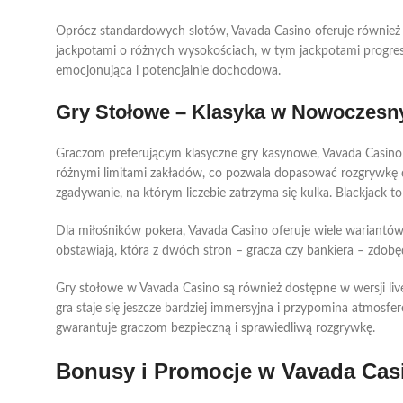
Oprócz standardowych slotów, Vavada Casino oferuje również sl
jackpotami o różnych wysokościach, w tym jackpotami progresy
emocjonująca i potencjalnie dochodowa.
Gry Stołowe – Klasyka w Nowoczes
Graczom preferującym klasyczne gry kasynowe, Vavada Casino of
różnymi limitami zakładów, co pozwala dopasować rozgrywkę do 
zgadywanie, na którym liczebie zatrzyma się kulka. Blackjack to z
Dla miłośników pokera, Vavada Casino oferuje wiele wariantów 
obstawiają, która z dwóch stron – gracza czy bankiera – zdobęd
Gry stołowe w Vavada Casino są również dostępne w wersji live
gra staje się jeszcze bardziej immersyjna i przypomina atmosf
gwarantuje graczom bezpieczną i sprawiedliwą rozgrywkę.
Bonusy i Promocje w Vavada Cas