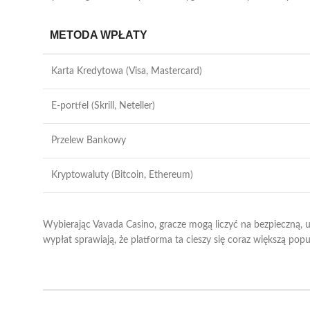
METODA WPŁATY
Karta Kredytowa (Visa, Mastercard)
E-portfel (Skrill, Neteller)
Przelew Bankowy
Kryptowaluty (Bitcoin, Ethereum)
Wybierając Vavada Casino, gracze mogą liczyć na bezpieczną, uc
wypłat sprawiają, że platforma ta cieszy się coraz większą po