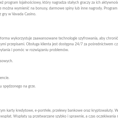
ż program lojalnościowy, który nagradza stałych graczy za ich aktywn
ie można wymienić na bonusy, darmowe spiny lub inne nagrody. Program 
 z gry w Vavada Casino.
latforma wykorzystuje zaawansowane technologie szyfrowania, aby chro
cymi przepisami. Obsługa klienta jest dostępna 24/7 za pośrednictwem czat
pytania i pomóc w rozwiązaniu problemów.
nsowych.
encie.
u spędzonego na grze.
tym karty kredytowe, e-portfele, przelewy bankowe oraz kryptowaluty. Ws
ypłat. Wypłaty są przetwarzane szybko i sprawnie, a czas oczekiwania 