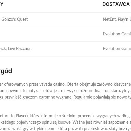
RY
DOSTAWCA
, Gonzo’s Quest
NetEnt, Play’n
Evolution Gami
jack, Live Baccarat
Evolution Gam
ygód
ier oferowanych przez vavada casino. Oferta obejmuje zarówno klasyczne
sowymi. Tematyka slotów jest niezwykle różnorodna – od starożytnych cywi
 przynieść graczom ogromne wygrane. Regularnie pojawiają się nowe tytu
eturn to Player), który informuje o średnim procencie wygranych w dług
i każdego pojedynczego spinu są losowe. Ważne jest również zapoznanie 
ież możliwość gry w trybie demo, która pozwala przetestować sloty bez 