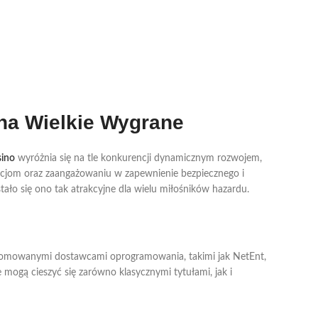
 na Wielkie Wygrane
sino
wyróżnia się na tle konkurencji dynamicznym rozwojem,
omocjom oraz zaangażowaniu w zapewnienie bezpiecznego i
tało się ono tak atrakcyjne dla wielu miłośników hazardu.
 renomowanymi dostawcami oprogramowania, takimi jak NetEnt,
 mogą cieszyć się zarówno klasycznymi tytułami, jak i