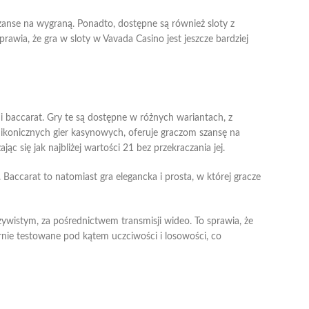
szanse na wygraną. Ponadto, dostępne są również sloty z
wia, że gra w sloty w Vavada Casino jest jeszcze bardziej
 i baccarat. Gry te są dostępne w różnych wariantach, z
j ikonicznych gier kasynowych, oferuje graczom szansę na
jąc się jak najbliżej wartości 21 bez przekraczania jej.
Baccarat to natomiast gra elegancka i prosta, w której gracze
zywistym, za pośrednictwem transmisji wideo. To sprawia, że
rnie testowane pod kątem uczciwości i losowości, co