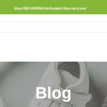
Enjoy FREE SHIPPING this Ramadan! Shop now & save!
Blog