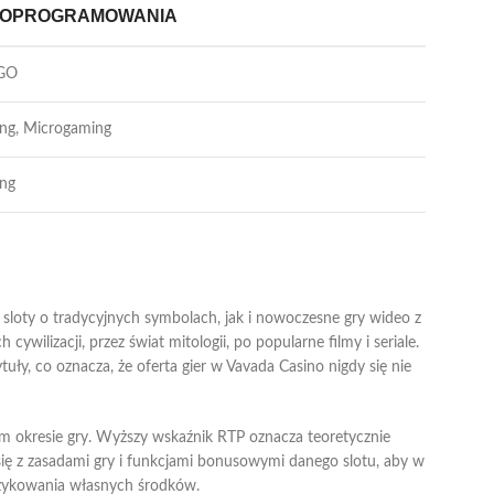
 OPROGRAMOWANIA
 GO
ng, Microgaming
ing
 sloty o tradycyjnych symbolach, jak i nowoczesne gry wideo z
lizacji, przez świat mitologii, po popularne filmy i seriale.
ły, co oznacza, że oferta gier w Vavada Casino nigdy się nie
im okresie gry. Wyższy wskaźnik RTP oznacza teoretycznie
się z zasadami gry i funkcjami bonusowymi danego slotu, aby w
ryzykowania własnych środków.