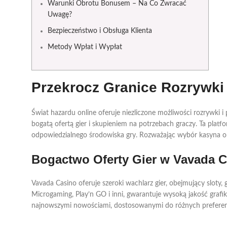
Warunki Obrotu Bonusem – Na Co Zwracać
Uwagę?
Bezpieczeństwo i Obsługa Klienta
Metody Wpłat i Wypłat
Przekrocz Granice Rozrywki
Świat hazardu online oferuje niezliczone możliwości rozrywki 
bogatą ofertą gier i skupieniem na potrzebach graczy. Ta pla
odpowiedzialnego środowiska gry. Rozważając wybór kasyna onlin
Bogactwo Oferty Gier w Vavada 
Vavada Casino oferuje szeroki wachlarz gier, obejmujący slot
Microgaming, Play’n GO i inni, gwarantuje wysoką jakość grafi
najnowszymi nowościami, dostosowanymi do różnych preferenc