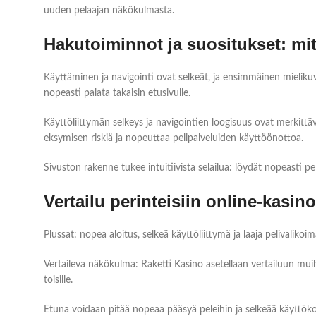
uuden pelaajan näkökulmasta.
Hakutoiminnot ja suositukset: mit
Käyttäminen ja navigointi ovat selkeät, ja ensimmäinen mieliku
nopeasti palata takaisin etusivulle.
Käyttöliittymän selkeys ja navigointien loogisuus ovat merkittäv
eksymisen riskiä ja nopeuttaa pelipalveluiden käyttöönottoa.
Sivuston rakenne tukee intuitiivista selailua: löydät nopeasti p
Vertailu perinteisiin online-kasino
Plussat: nopea aloitus, selkeä käyttöliittymä ja laaja pelivalikoi
Vertaileva näkökulma: Raketti Kasino asetellaan vertailuun muih
toisille.
Etuna voidaan pitää nopeaa pääsyä peleihin ja selkeää käyttöko