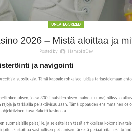
UNCATEGORIZED
sino 2026 – Mistä aloittaa ja m
Posted by
Hamsol #Dev
steröinti ja navigointi
eettisia suosituksia. Tämä kappale rohkaisee lukijaa tarkastelemaan eht
an pelikokemuksen, jossa 300 ilmaiskierroksen mainos(ikkuna) näkyy jo alku
a rajoja ja tarkkailla peliaktiivisuuttaan. Tämä oppauden ensimmäinen osio 
 objektiivinen kuva Raketti kasinosta.
omalaisille pelaajille, ja se esitellään tässä artikkelissa kokonaisvaltais
kirjoitus kartoittaa vastuullisen pelaamisen tärkeitä periaatteita sekä brä