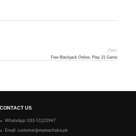
Older
Free Blackjack Online: Play 21 Game
CONTACT US
WhatsApp: 033-51223947
Email: customer@mamachoice.pk