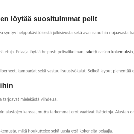
en löytää suosituimmat pelit
va syntyy helppokäyttöisestä julkisivusta sekä avainsanoihin nojaavasta h
iä etuja. Pelaaja löytää helposti pelivalikoiman,
raketti casino kokemuksia
eliperheet, kampanjat sekä vastuullisuustyökalut. Selkeä layout pienentää 
ihin
ma tarjoavat mielekästä viihdettä.
in alustojen kanssa, mutta tarkemmat erot vaativat lisätietoja. Alustan om
kemusta, mikä houkuttelee sekä uusia että kokeneita pelaajia.