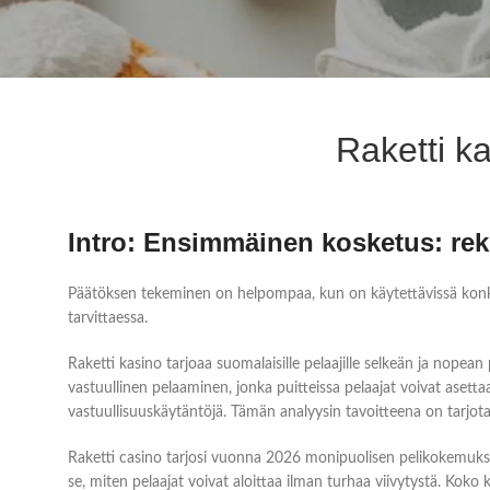
Raketti ka
Intro: Ensimmäinen kosketus: reki
Päätöksen tekeminen on helpompaa, kun on käytettävissä konkr
tarvittaessa.
Raketti kasino tarjoaa suomalaisille pelaajille selkeän ja nope
vastuullinen pelaaminen, jonka puitteissa pelaajat voivat asetta
vastuullisuuskäytäntöjä. Tämän analyysin tavoitteena on tarjota
Raketti casino tarjosi vuonna 2026 monipuolisen pelikokemuksen su
se, miten pelaajat voivat aloittaa ilman turhaa viivytystä. Koko 