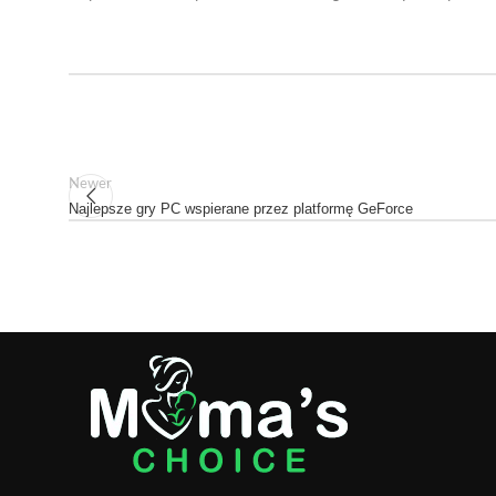
Newer
Najlepsze gry PC wspierane przez platformę GeForce