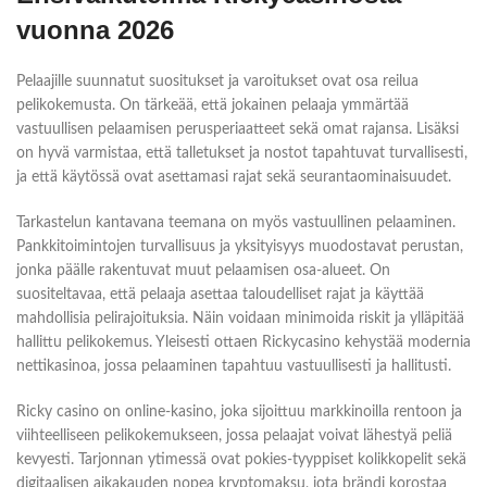
vuonna 2026
Pelaajille suunnatut suositukset ja varoitukset ovat osa reilua
pelikokemusta. On tärkeää, että jokainen pelaaja ymmärtää
vastuullisen pelaamisen perusperiaatteet sekä omat rajansa. Lisäksi
on hyvä varmistaa, että talletukset ja nostot tapahtuvat turvallisesti,
ja että käytössä ovat asettamasi rajat sekä seurantaominaisuudet.
Tarkastelun kantavana teemana on myös vastuullinen pelaaminen.
Pankkitoimintojen turvallisuus ja yksityisyys muodostavat perustan,
jonka päälle rakentuvat muut pelaamisen osa-alueet. On
suositeltavaa, että pelaaja asettaa taloudelliset rajat ja käyttää
mahdollisia pelirajoituksia. Näin voidaan minimoida riskit ja ylläpitää
hallittu pelikokemus. Yleisesti ottaen Rickycasino kehystää modernia
nettikasinoa, jossa pelaaminen tapahtuu vastuullisesti ja hallitusti.
Ricky casino on online-kasino, joka sijoittuu markkinoilla rentoon ja
viihteelliseen pelikokemukseen, jossa pelaajat voivat lähestyä peliä
kevyesti. Tarjonnan ytimessä ovat pokies-tyyppiset kolikkopelit sekä
digitaalisen aikakauden nopea kryptomaksu, jota brändi korostaa