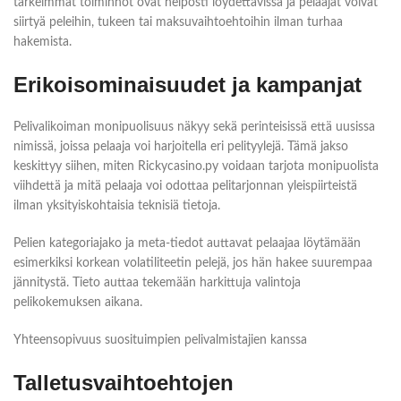
tärkeimmät toiminnot ovat helposti löydettävissä ja pelaajat voivat
siirtyä peleihin, tukeen tai maksuvaihtoehtoihin ilman turhaa
hakemista.
Erikoisominaisuudet ja kampanjat
Pelivalikoiman monipuolisuus näkyy sekä perinteisissä että uusissa
nimissä, joissa pelaaja voi harjoitella eri pelityylejä. Tämä jakso
keskittyy siihen, miten Rickycasino.py voidaan tarjota monipuolista
viihdettä ja mitä pelaaja voi odottaa pelitarjonnan yleispiirteistä
ilman yksityiskohtaisia teknisiä tietoja.
Pelien kategoriajako ja meta-tiedot auttavat pelaajaa löytämään
esimerkiksi korkean volatiliteetin pelejä, jos hän hakee suurempaa
jännitystä. Tieto auttaa tekemään harkittuja valintoja
pelikokemuksen aikana.
Yhteensopivuus suosituimpien pelivalmistajien kanssa
Talletusvaihtoehtojen