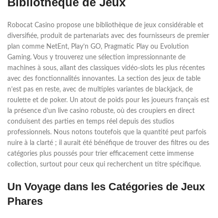
Bibliothèque de Jeux
Robocat Casino propose une bibliothèque de jeux considérable et
diversifiée, produit de partenariats avec des fournisseurs de premier
plan comme NetEnt, Play’n GO, Pragmatic Play ou Evolution
Gaming. Vous y trouverez une sélection impressionnante de
machines à sous, allant des classiques vidéo-slots les plus récentes
avec des fonctionnalités innovantes. La section des jeux de table
n’est pas en reste, avec de multiples variantes de blackjack, de
roulette et de poker. Un atout de poids pour les joueurs français est
la présence d’un live casino robuste, où des croupiers en direct
conduisent des parties en temps réel depuis des studios
professionnels. Nous notons toutefois que la quantité peut parfois
nuire à la clarté ; il aurait été bénéfique de trouver des filtres ou des
catégories plus poussés pour trier efficacement cette immense
collection, surtout pour ceux qui recherchent un titre spécifique.
Un Voyage dans les Catégories de Jeux
Phares