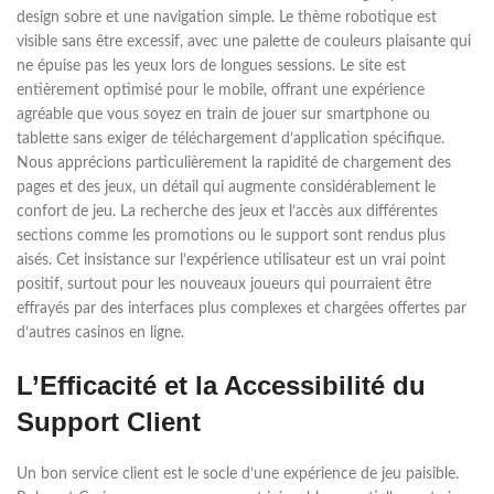
design sobre et une navigation simple. Le thème robotique est
visible sans être excessif, avec une palette de couleurs plaisante qui
ne épuise pas les yeux lors de longues sessions. Le site est
entièrement optimisé pour le mobile, offrant une expérience
agréable que vous soyez en train de jouer sur smartphone ou
tablette sans exiger de téléchargement d’application spécifique.
Nous apprécions particulièrement la rapidité de chargement des
pages et des jeux, un détail qui augmente considérablement le
confort de jeu. La recherche des jeux et l’accès aux différentes
sections comme les promotions ou le support sont rendus plus
aisés. Cet insistance sur l’expérience utilisateur est un vrai point
positif, surtout pour les nouveaux joueurs qui pourraient être
effrayés par des interfaces plus complexes et chargées offertes par
d’autres casinos en ligne.
L’Efficacité et la Accessibilité du
Support Client
Un bon service client est le socle d’une expérience de jeu paisible.