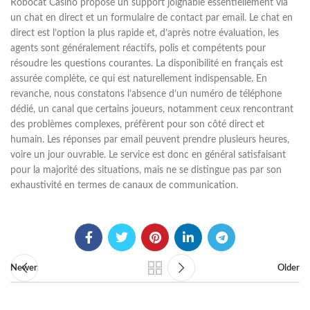
Robocat Casino propose un support joignable essentiellement via
un chat en direct et un formulaire de contact par email. Le chat en
direct est l’option la plus rapide et, d’après notre évaluation, les
agents sont généralement réactifs, polis et compétents pour
résoudre les questions courantes. La disponibilité en français est
assurée complète, ce qui est naturellement indispensable. En
revanche, nous constatons l’absence d’un numéro de téléphone
dédié, un canal que certains joueurs, notamment ceux rencontrant
des problèmes complexes, préfèrent pour son côté direct et
humain. Les réponses par email peuvent prendre plusieurs heures,
voire un jour ouvrable. Le service est donc en général satisfaisant
pour la majorité des situations, mais ne se distingue pas par son
exhaustivité en termes de canaux de communication.
Newer
Older