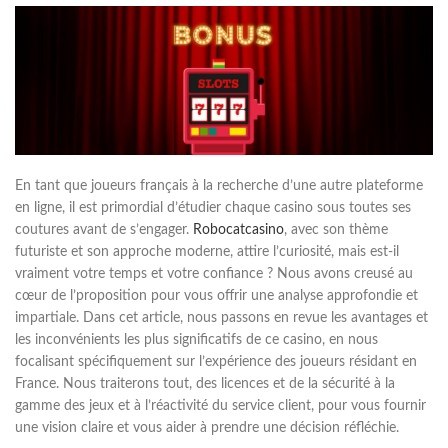
En tant que joueurs français à la recherche d’une autre plateforme
en ligne, il est primordial d’étudier chaque casino sous toutes ses
coutures avant de s’engager.
Robocatcasino
, avec son thème
futuriste et son approche moderne, attire l’curiosité, mais est-il
vraiment votre temps et votre confiance ? Nous avons creusé au
cœur de l’proposition pour vous offrir une analyse approfondie et
impartiale. Dans cet article, nous passons en revue les avantages et
les inconvénients les plus significatifs de ce casino, en nous
focalisant spécifiquement sur l’expérience des joueurs résidant en
France. Nous traiterons tout, des licences et de la sécurité à la
gamme des jeux et à l’réactivité du service client, pour vous fournir
une vision claire et vous aider à prendre une décision réfléchie.