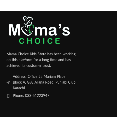
Mama Choice Kids Store has been working
on this platform for a long time and has
achieved its customer trust.
Address: Office #5 Mariam Place
Block A, G.A. Allana Road, Punjabi Club
Karachi
Phone: 033-51223947