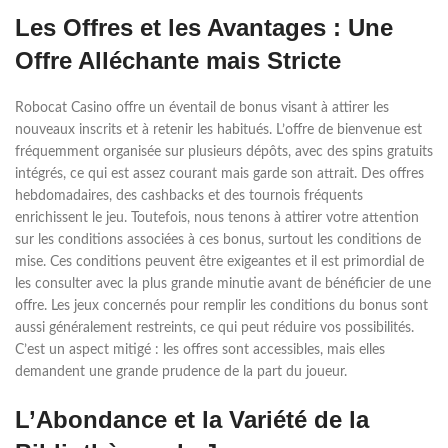
Les Offres et les Avantages : Une
Offre Alléchante mais Stricte
Robocat Casino offre un éventail de bonus visant à attirer les
nouveaux inscrits et à retenir les habitués. L’offre de bienvenue est
fréquemment organisée sur plusieurs dépôts, avec des spins gratuits
intégrés, ce qui est assez courant mais garde son attrait. Des offres
hebdomadaires, des cashbacks et des tournois fréquents
enrichissent le jeu. Toutefois, nous tenons à attirer votre attention
sur les conditions associées à ces bonus, surtout les conditions de
mise. Ces conditions peuvent être exigeantes et il est primordial de
les consulter avec la plus grande minutie avant de bénéficier de une
offre. Les jeux concernés pour remplir les conditions du bonus sont
aussi généralement restreints, ce qui peut réduire vos possibilités.
C’est un aspect mitigé : les offres sont accessibles, mais elles
demandent une grande prudence de la part du joueur.
L’Abondance et la Variété de la