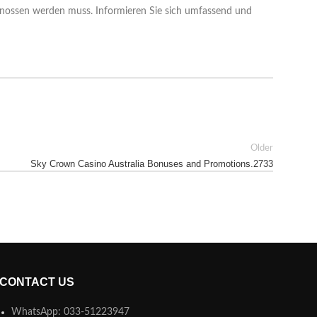
 genossen werden muss. Informieren Sie sich umfassend und
Older
Sky Crown Casino Australia Bonuses and Promotions.2733
CONTACT US
WhatsApp: 033-51223947