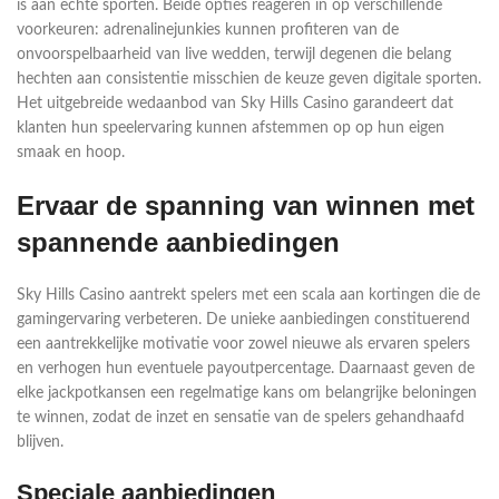
is aan echte sporten. Beide opties reageren in op verschillende
voorkeuren: adrenalinejunkies kunnen profiteren van de
onvoorspelbaarheid van live wedden, terwijl degenen die belang
hechten aan consistentie misschien de keuze geven digitale sporten.
Het uitgebreide wedaanbod van Sky Hills Casino garandeert dat
klanten hun speelervaring kunnen afstemmen op op hun eigen
smaak en hoop.
Ervaar de spanning van winnen met
spannende aanbiedingen
Sky Hills Casino aantrekt spelers met een scala aan kortingen die de
gamingervaring verbeteren. De unieke aanbiedingen constituerend
een aantrekkelijke motivatie voor zowel nieuwe als ervaren spelers
en verhogen hun eventuele payoutpercentage. Daarnaast geven de
elke jackpotkansen een regelmatige kans om belangrijke beloningen
te winnen, zodat de inzet en sensatie van de spelers gehandhaafd
blijven.
Speciale aanbiedingen