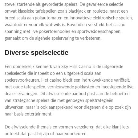
zowel startende als gevorderde spelers. De gevarieerde selectie
omvat klassieke tafelspellen zoals blackjack en roulette, naast een
breed scala aan gokautomaten en innovatieve elektronische spellen,
waardoor er voor elk wat wils is. Bovendien verstrekt het casino
spanning met live pokertoernooien en sportweddenschappen,
gemaakt om de algehele spelervaring te verbeteren.
Diverse spelselectie
Een opmerkelijk kenmerk van Sky Hills Casino is de uitgebreide
spelselectie die inspeelt op een uitgebreid scala aan
spelersvoorkeuren. Het casino biedt een indrukwekkende variëteit,
met oude tafelspellen, vernieuwende gokkasten en meeslepende live
dealer-ervaringen. Dit afwisselende aanbod past aan de behoeften
van strategische spelers die met genoegen spelstrategieën
uitwerken, maar is ook aansprekend voor diegenen die op zoek zijn
naar basis entertainment.
De afwisselende thema’s en vormen verzekeren dat elke klant iets
ontdekt dat past bij zijn of haar voorkeuren.