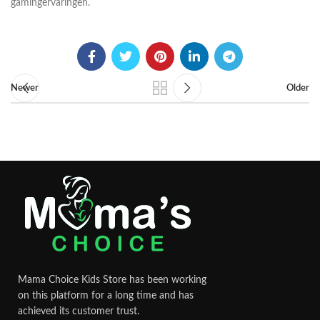
gamingervaringen.
Newer
Older
Mama Choice Kids Store has been working
on this platform for a long time and has
achieved its customer trust.