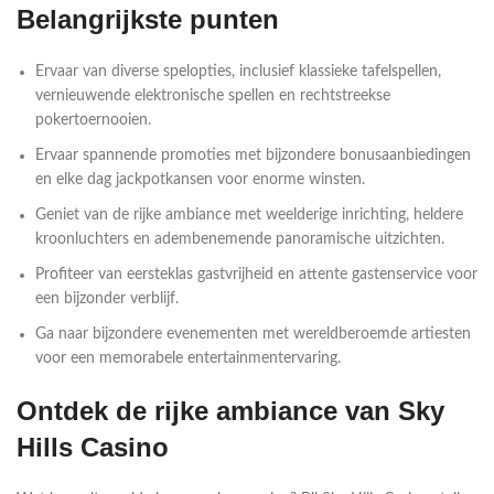
Belangrijkste punten
Ervaar van diverse spelopties, inclusief klassieke tafelspellen,
vernieuwende elektronische spellen en rechtstreekse
pokertoernooien.
Ervaar spannende promoties met bijzondere bonusaanbiedingen
en elke dag jackpotkansen voor enorme winsten.
Geniet van de rijke ambiance met weelderige inrichting, heldere
kroonluchters en adembenemende panoramische uitzichten.
Profiteer van eersteklas gastvrijheid en attente gastenservice voor
een bijzonder verblijf.
Ga naar bijzondere evenementen met wereldberoemde artiesten
voor een memorabele entertainmentervaring.
Ontdek de rijke ambiance van Sky
Hills Casino