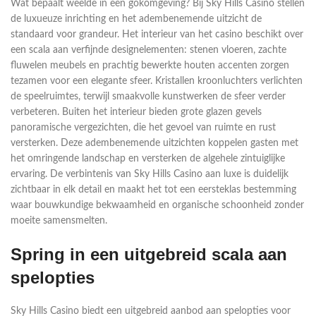
Wat bepaalt weelde in een gokomgeving? Bij Sky Hills Casino stellen
de luxueuze inrichting en het adembenemende uitzicht de
standaard voor grandeur. Het interieur van het casino beschikt over
een scala aan verfijnde designelementen: stenen vloeren, zachte
fluwelen meubels en prachtig bewerkte houten accenten zorgen
tezamen voor een elegante sfeer. Kristallen kroonluchters verlichten
de speelruimtes, terwijl smaakvolle kunstwerken de sfeer verder
verbeteren. Buiten het interieur bieden grote glazen gevels
panoramische vergezichten, die het gevoel van ruimte en rust
versterken. Deze adembenemende uitzichten koppelen gasten met
het omringende landschap en versterken de algehele zintuiglijke
ervaring. De verbintenis van Sky Hills Casino aan luxe is duidelijk
zichtbaar in elk detail en maakt het tot een eersteklas bestemming
waar bouwkundige bekwaamheid en organische schoonheid zonder
moeite samensmelten.
Spring in een uitgebreid scala aan
spelopties
Sky Hills Casino biedt een uitgebreid aanbod aan spelopties voor