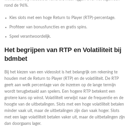
rond de 96%.
Kies slots met een hoge Return to Player (RTP)-percentage.
Profiteer van bonusfuncties en gratis spins.
Speel verantwoordelijk.
Het begrijpen van RTP en Volatiliteit bij
bdmbet
Bij het kiezen van een videoslot is het belangrijk om rekening te
houden met de Return to Player (RTP) en de volatiliteit. De RTP
geeft aan welk percentage van de inzetten op de lange termijn
wordt terugbetaald aan spelers. Een hogere RTP betekent een
grotere kans op winst. Volatiliteit verwijst naar de frequentie en de
hoogte van de uitbetalingen. Slots met een hoge volatiliteit betalen
minder vaak uit, maar de uitbetalingen zijn dan vaak hoger. Slots
met een lage volatiliteit betalen vaker uit, maar de uitbetalingen zijn
dan doorgaans lager.