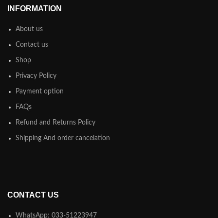
INFORMATION
About us
Contact us
Shop
Privacy Policy
Payment option
FAQs
Refund and Returns Policy
Shipping And order cancelation
CONTACT US
WhatsApp: 033-51223947