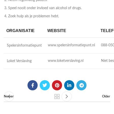
Neem regelmatig pauzes.
Speel nooit onder invloed van alcohol of drugs.
Zoek hulp als je problemen hebt.
ORGANISATIE
WEBSITE
TELE
www.spelersinformatiepunt.nl
088-05
Spelersinformatiepunt
www.loketverslaving.nl
Niet be
Loket Verslaving
Newer
Older