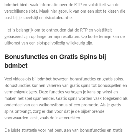
bdmbet
biedt vaak informatie over de RTP en volatiliteit van de
verschillende slots. Maak hier gebruik van om een slot te kiezen die
past bij je speelstijl en risicotolerantie.
Het is belangrijk om te onthouden dat de RTP en volatiliteit
gebaseerd zijn op lange termijn resultaten. Op korte termijn kan de
uitkomst van een slotspel volledig willekeurig zijn.
Bonusfuncties en Gratis Spins bij
bdmbet
Veel videoslots bij
bdmbet
bevatten bonusfuncties en gratis spins.
Bonusfuncties kunnen variëren van gratis spins tot bonusspellen en
vermenigvuldigers. Deze functies verhogen je kans op winst en
maken het spel spannender. Gratis spins worden vaak toegekend als
onderdeel van een welkomstbonus of een promotie. Als je gratis
spins ontvangt, zorg er dan voor dat je de bijbehorende
voorwaarden leest, zoals de inzetvereisten.
De juiste strategie voor het benutten van bonusfuncties en gratis