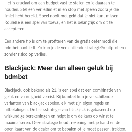
Het is cruciaal om een budget vast te stellen en je daaraan te
houden. Stel een verlieslimiet in en stop met spelen zodra je die
limiet hebt bereikt. Speel nooit met geld dat je niet kunt missen.
Roulette is een spel van toeval, en het is belangrijk om dit te
accepteren.
Een andere tip is om te profiteren van de gratis oefenmodi die
bdmbet
aanbiedt. Zo kun je de verschillende strategieën uitproberen
zonder risico op verlies.
Blackjack: Meer dan alleen geluk bij
bdmbet
Blackjack, ook bekend als 21, is een spel dat een combinatie van
geluk en vaardigheid vereist. Bij
bdmbet
kun je verschillende
varianten van blackjack spelen, elk met zijn eigen regels en
uitbetalingen. De basisstrategie van blackjack is gebaseerd op
wiskundige berekeningen en helpt je om de kans op winst te
maximaliseren. Deze strategie houdt rekening met je hand en de
open kaart van de dealer om te bepalen of je moet passen, trekken,