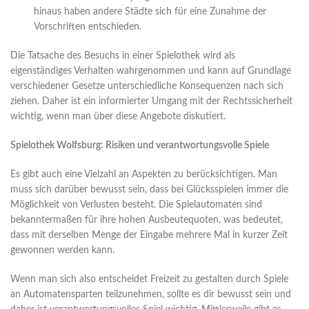
hinaus haben andere Städte sich für eine Zunahme der
Vorschriften entschieden.
Die Tatsache des Besuchs in einer Spielothek wird als
eigenständiges Verhalten wahrgenommen und kann auf Grundlage
verschiedener Gesetze unterschiedliche Konsequenzen nach sich
ziehen. Daher ist ein informierter Umgang mit der Rechtssicherheit
wichtig, wenn man über diese Angebote diskutiert.
Spielothek Wolfsburg: Risiken und verantwortungsvolle Spiele
Es gibt auch eine Vielzahl an Aspekten zu berücksichtigen. Man
muss sich darüber bewusst sein, dass bei Glücksspielen immer die
Möglichkeit von Verlusten besteht. Die Spielautomaten sind
bekanntermaßen für ihre hohen Ausbeutequoten, was bedeutet,
dass mit derselben Menge der Eingabe mehrere Mal in kurzer Zeit
gewonnen werden kann.
Wenn man sich also entscheidet Freizeit zu gestalten durch Spiele
an Automatensparten teilzunehmen, sollte es dir bewusst sein und