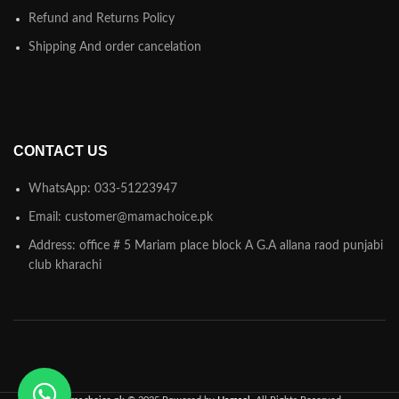
Refund and Returns Policy
Shipping And order cancelation
CONTACT US
WhatsApp: 033-51223947
Email: customer@mamachoice.pk
Address: office # 5 Mariam place block A G.A allana raod punjabi
club kharachi