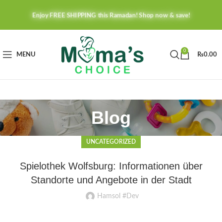
Enjoy FREE SHIPPING this Ramadan! Shop now & save!
0
MENU
₨
0.00
Blog
UNCATEGORIZED
Spielothek Wolfsburg: Informationen über
Standorte und Angebote in der Stadt
Hamsol #Dev