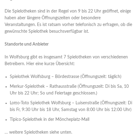
Die Spielotheken sind in der Regel von 9 bis 22 Uhr geöffnet, einige
haben aber längere Öffnungszeiten oder besondere
Veranstaltungen. Es ist ratsam vorher telefonisch zu erfragen, ob die
gewünschte Spielothek besuchsverfügbar ist.
Standorte und Anbieter
In Wolfsburg gibt es insgesamt 7 Spielotheken von verschiedenen
Betreibern. Hier eine kurze Übersicht:
Spielothek Wolfsburg – Bördestrasse (Öffnungszeit: täglich)
Merkur-Spielothek – Rathausstraße (Öffnungszeit: Di bis Sa, 10
Uhr bis 22 Uhr; So und Feiertage geschlossen.)
Lotto-Toto Spielothek Wolfsburg – Luisenstraße (Öffnungszeit: Di
bis Fr, 9:30 Uhr bis 18 Uhr, Samstag von 8:00 Uhr bis 12:00 Uhr)
Tipico-Spielothek in der Möncheplatz-Mall
… weitere Spielotheken siehe unten.