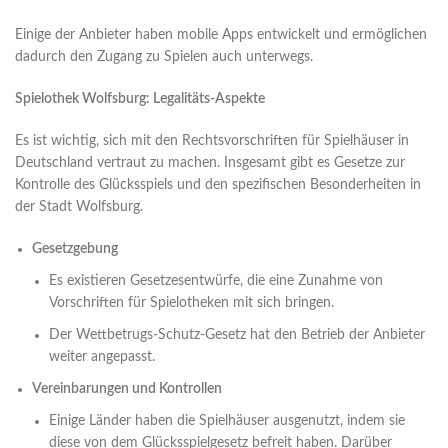
Einige der Anbieter haben mobile Apps entwickelt und ermöglichen
dadurch den Zugang zu Spielen auch unterwegs.
Spielothek Wolfsburg: Legalitäts-Aspekte
Es ist wichtig, sich mit den Rechtsvorschriften für Spielhäuser in
Deutschland vertraut zu machen. Insgesamt gibt es Gesetze zur
Kontrolle des Glücksspiels und den spezifischen Besonderheiten in
der Stadt Wolfsburg.
Gesetzgebung
Es existieren Gesetzesentwürfe, die eine Zunahme von
Vorschriften für Spielotheken mit sich bringen.
Der Wettbetrugs-Schutz-Gesetz hat den Betrieb der Anbieter
weiter angepasst.
Vereinbarungen und Kontrollen
Einige Länder haben die Spielhäuser ausgenutzt, indem sie
diese von dem Glücksspielgesetz befreit haben. Darüber