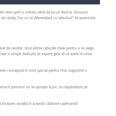
em descoperi o univers plină de jocuri diverse, bonusuri
l de câștig. Dar ce ne diferențiază cu adevărat? Să examinăm
rat de neuitat. Unul dintre rațiunile cheie pentru a ne alege
eat o echipă dedicată de experți gata să vă asiste în orice
ră este concepută în mod special pentru tine, asigurând o
 servicii premium nu se oprește la joc; se răspândește pe
să începem laolaltă în această călătorie captivantă!