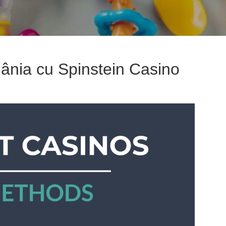
mânia cu Spinstein Casino