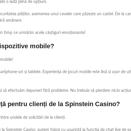
e o ladă plină de opțiuni.
uritatea plăților, asemenea unui cavaler care păzește un castel. De la card
fără amânare.
ță în timp ce urmărim acele câștiguri emoționante!
ispozitive mobile?
 mobile!
rtphone-uri și tablete. Experiența de jocuri mobile este lină și ușor de ut
e și să efectuăm depuneri fără probleme. Nu trebuie să pierdem nicio acțiu
ță pentru clienți de la Spinstein Casino?
tre undele de solicitări de la clienți.
la Spinstein Casino, putem folosi cu ușurință la funcția de chat live de pe 