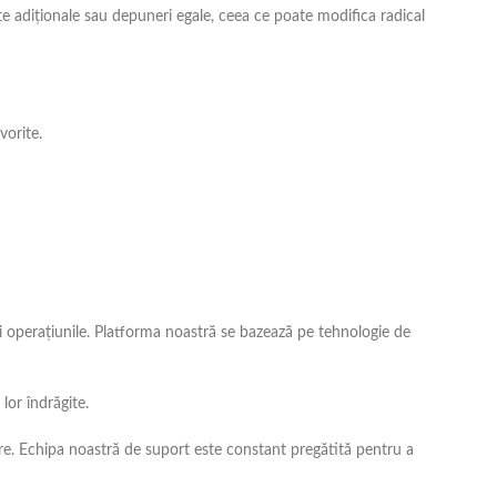
te adiționale sau depuneri egale, ceea ce poate modifica radical
vorite.
și operațiunile. Platforma noastră se bazează pe tehnologie de
lor îndrăgite.
udere. Echipa noastră de suport este constant pregătită pentru a