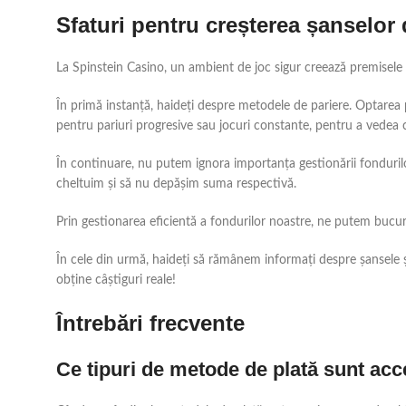
Sfaturi pentru creșterea șanselor
La Spinstein Casino, un ambient de joc sigur creează premisele 
În primă instanță, haideți despre metodele de pariere. Optarea pe
pentru pariuri progresive sau jocuri constante, pentru a vedea 
În continuare, nu putem ignora importanța gestionării fondurilo
cheltuim și să nu depășim suma respectivă.
Prin gestionarea eficientă a fondurilor noastre, ne putem bucura 
În cele din urmă, haideți să rămânem informați despre șansele ș
obține câștiguri reale!
Întrebări frecvente
Ce tipuri de metode de plată sunt acc