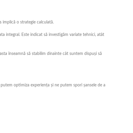
implică o strategie calculată.
a integral. Este indicat să investigăm variate tehnici, atât
easta înseamnă să stabilim dinainte cât suntem dispuși să
ne putem optimiza experiența și ne putem spori șansele de a