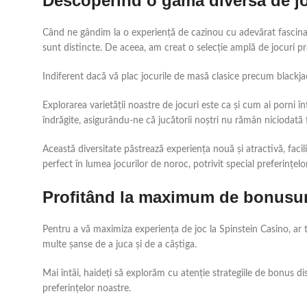
Descoperind o gamă diversă de jo
Când ne gândim la o experiență de cazinou cu adevărat fascinant
sunt distincte. De aceea, am creat o selecție amplă de jocuri proi
Indiferent dacă vă plac jocurile de masă clasice precum blackjac
Explorarea varietății noastre de jocuri este ca și cum ai porni 
îndrăgite, asigurându-ne că jucătorii noștri nu rămân niciodată 
Această diversitate păstrează experiența nouă și atractivă, faci
perfect în lumea jocurilor de noroc, potrivit special preferințe
Profitând la maximum de bonusuri
Pentru a vă maximiza experiența de joc la Spinstein Casino, ar t
multe șanse de a juca și de a câștiga.
Mai întâi, haideți să explorăm cu atenție strategiile de bonus di
preferințelor noastre.