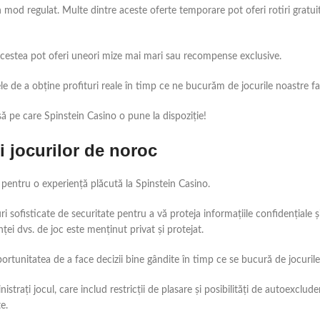
 mod regulat. Multe dintre aceste oferte temporare pot oferi rotiri gratui
e acestea pot oferi uneori mize mai mari sau recompense exclusive.
le de a obține profituri reale în timp ce ne bucurăm de jocurile noastre fa
ă pe care Spinstein Casino o pune la dispoziție!
i jocurilor de noroc
ă pentru o experiență plăcută la Spinstein Casino.
i sofisticate de securitate pentru a vă proteja informațiile confidențiale 
ei dvs. de joc este menținut privat și protejat.
portunitatea de a face decizii bine gândite în timp ce se bucură de jocurile 
istrați jocul, care includ restricții de plasare și posibilități de autoexcl
e.