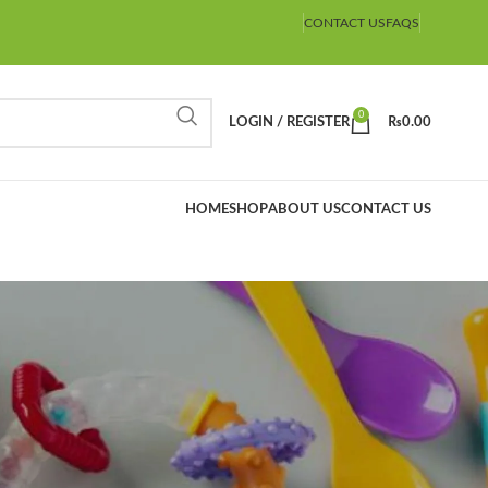
CONTACT US
FAQS
0
LOGIN / REGISTER
₨
0.00
HOME
SHOP
ABOUT US
CONTACT US