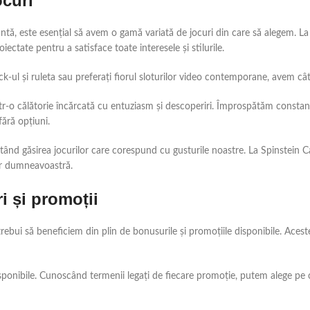
curi
ă, este esențial să avem o gamă variată de jocuri din care să alegem. La S
ectate pentru a satisface toate interesele și stilurile.
k-ul și ruleta sau preferați fiorul sloturilor video contemporane, avem câ
într-o călătorie încărcată cu entuziasm și descoperiri. Împrospătăm constant
fără opțiuni.
litând găsirea jocurilor care corespund cu gusturile noastre. La Spinstein 
lor dumneavoastră.
 și promoții
rebui să beneficiem din plin de bonusurile și promoțiile disponibile. Acest
sponibile. Cunoscând termenii legați de fiecare promoție, putem alege pe cel