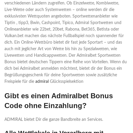
verschiedenen Ländern zugreifen. Ob Einzelwette, Kombiwette,
Live-Wette oder auch Systemwetten – online werden dir die
exklusivsten Wettquoten angeboten. Sportwettenanbieter wie
Tiptin , tipp3, Bwin, Cashpoint, Tipico, Admiral Sportwetten und
Onlineanbieter wie 22bet, 20bet, Rabona, Bet365, Betista oder
Vulkan.bet machen das nächste Fußballspiel noch spannender für
dich. Ein Online-Wettbüro bietet dir fast jede Sportart – und das
auch mit jeglicher Art von Wette bis hin zu Spezialwetten, wie
Livewetten und Handicappwetten. Der Admiralbet Sportwetten
Bonus bietet deutschen Tippern eine Reihe von Vorteilen. Wenn du
dich bei Admiralbet anmelden möchtest, bietet dir der Bonus ein
Begrüßungsgeschenk für deine Sportwetten sowie zusätzliche
Freispiele für die
admiral
Glücksspielsektion
Gibt es einen Admiralbet Bonus
Code ohne Einzahlung?
ADMIRAL bietet Dir die ganze Bandbreite an Services.