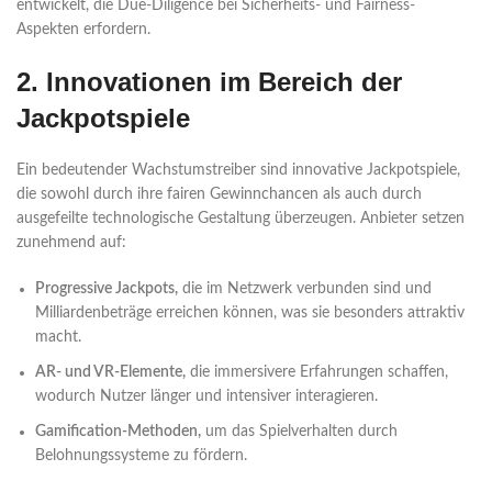
entwickelt, die Due-Diligence bei Sicherheits- und Fairness-
Aspekten erfordern.
2. Innovationen im Bereich der
Jackpotspiele
Ein bedeutender Wachstumstreiber sind innovative Jackpotspiele,
die sowohl durch ihre fairen Gewinnchancen als auch durch
ausgefeilte technologische Gestaltung überzeugen. Anbieter setzen
zunehmend auf:
Progressive Jackpots,
die im Netzwerk verbunden sind und
Milliardenbeträge erreichen können, was sie besonders attraktiv
macht.
AR- und VR-Elemente,
die immersivere Erfahrungen schaffen,
wodurch Nutzer länger und intensiver interagieren.
Gamification-Methoden,
um das Spielverhalten durch
Belohnungssysteme zu fördern.