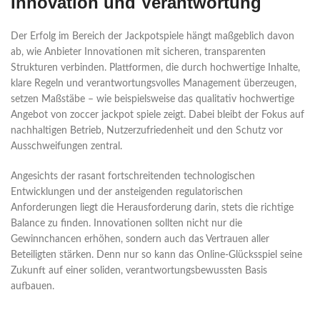
Innovation und Verantwortung
Der Erfolg im Bereich der Jackpotspiele hängt maßgeblich davon
ab, wie Anbieter Innovationen mit sicheren, transparenten
Strukturen verbinden. Plattformen, die durch hochwertige Inhalte,
klare Regeln und verantwortungsvolles Management überzeugen,
setzen Maßstäbe – wie beispielsweise das qualitativ hochwertige
Angebot von zoccer jackpot spiele zeigt. Dabei bleibt der Fokus auf
nachhaltigen Betrieb, Nutzerzufriedenheit und den Schutz vor
Ausschweifungen zentral.
Angesichts der rasant fortschreitenden technologischen
Entwicklungen und der ansteigenden regulatorischen
Anforderungen liegt die Herausforderung darin, stets die richtige
Balance zu finden. Innovationen sollten nicht nur die
Gewinnchancen erhöhen, sondern auch das Vertrauen aller
Beteiligten stärken. Denn nur so kann das Online-Glücksspiel seine
Zukunft auf einer soliden, verantwortungsbewussten Basis
aufbauen.