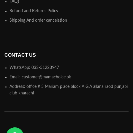
FAQs
Refund and Returns Policy
Shipping And order cancelation
CONTACT US
WhatsApp: 033-51223947
Email: customer@mamachoice.pk
Address: office # 5 Mariam place block A G.A allana raod punjabi
club kharachi