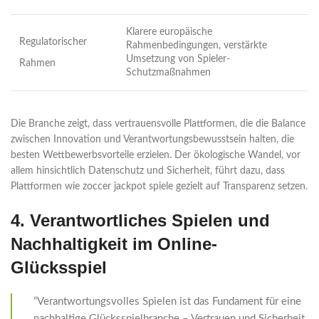
Klarere europäische
Regulatorischer
Rahmenbedingungen, verstärkte
Umsetzung von Spieler-
Rahmen
Schutzmaßnahmen
Die Branche zeigt, dass vertrauensvolle Plattformen, die die Balance
zwischen Innovation und Verantwortungsbewusstsein halten, die
besten Wettbewerbsvorteile erzielen. Der ökologische Wandel, vor
allem hinsichtlich Datenschutz und Sicherheit, führt dazu, dass
Plattformen wie zoccer jackpot spiele gezielt auf Transparenz setzen.
4. Verantwortliches Spielen und
Nachhaltigkeit im Online-
Glücksspiel
“Verantwortungsvolles Spielen ist das Fundament für eine
nachhaltige Glücksspielbranche – Vertrauen und Sicherheit