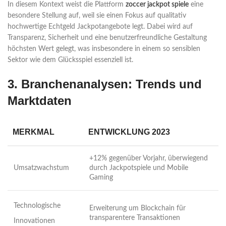
In diesem Kontext weist die Plattform
zoccer jackpot spiele
eine
besondere Stellung auf, weil sie einen Fokus auf qualitativ
hochwertige Echtgeld Jackpotangebote legt. Dabei wird auf
Transparenz, Sicherheit und eine benutzerfreundliche Gestaltung
höchsten Wert gelegt, was insbesondere in einem so sensiblen
Sektor wie dem Glücksspiel essenziell ist.
3. Branchenanalysen: Trends und
Marktdaten
MERKMAL
ENTWICKLUNG 2023
+12% gegenüber Vorjahr, überwiegend
Umsatzwachstum
durch Jackpotspiele und Mobile
Gaming
Technologische
Erweiterung um Blockchain für
transparentere Transaktionen
Innovationen